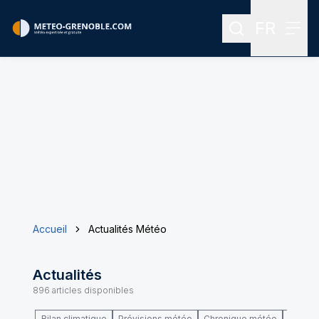
FR
Rechercher
Menu
Menu des
Accueil
Actualités Météo
Actualités
896
articles disponibles
Bilan climatique
Prévisions météo
Chronique météo
Climat 