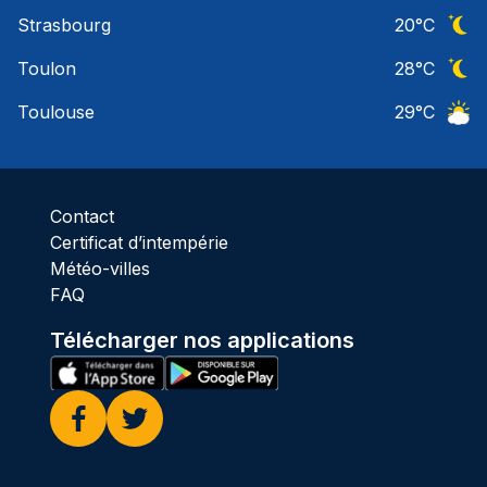
Ciel 
Strasbourg
20
°C
Ciel 
Toulon
28
°C
Ciel 
Toulouse
29
°C
Ciel 
Contact
Certificat d’intempérie
Météo-villes
FAQ
Télécharger nos applications
Facebook
Twitter