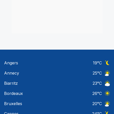
Angers
19
°C
Ciel 
Annecy
25
°C
Ciel 
Biarritz
23
°C
Ciel 
Bordeaux
26
°C
Ciel 
Bruxelles
20
°C
Ciel 
Cannes
24
°C