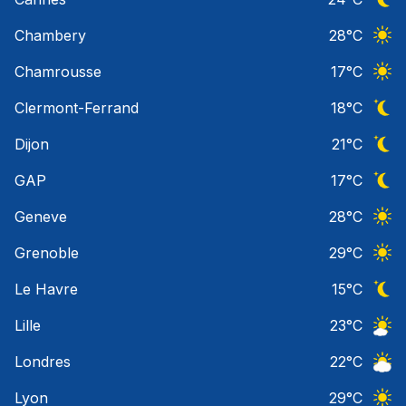
Ciel 
Chambery
28
°C
Ciel 
Chamrousse
17
°C
Ciel 
Clermont-Ferrand
18
°C
Ciel 
Dijon
21
°C
Ciel 
GAP
17
°C
Ciel 
Geneve
28
°C
Ciel 
Grenoble
29
°C
Ciel 
Le Havre
15
°C
Ciel 
Lille
23
°C
Ciel 
Londres
22
°C
Ciel 
Lyon
29
°C