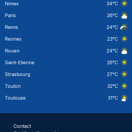
Nimes
34
°C
Ciel 
Paris
26
°C
Ciel 
Reims
24
°C
Ciel 
Rennes
23
°C
Ciel 
Rouen
24
°C
Ciel 
Saint-Etienne
26
°C
Ciel 
Strasbourg
27
°C
Ciel 
Toulon
32
°C
Ciel 
Toulouse
31
°C
Ciel 
Contact