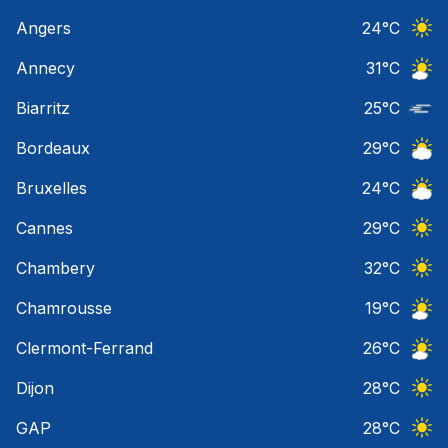
Angers
24
°C
Ciel 
Annecy
31
°C
Ciel 
Biarritz
25
°C
Nuage
Bordeaux
29
°C
Ciel 
Bruxelles
24
°C
Ciel 
Cannes
29
°C
Ciel 
Chambery
32
°C
Ciel 
Chamrousse
19
°C
Ciel 
Clermont-Ferrand
26
°C
Ciel 
Dijon
28
°C
Ciel 
GAP
28
°C