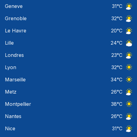
Ciel 
Geneve
31
°C
Ciel 
Grenoble
32
°C
Ciel 
Le Havre
20
°C
Ciel 
Lille
24
°C
Ciel 
Londres
23
°C
Ciel 
Lyon
32
°C
Ciel 
Marseille
34
°C
Ciel 
Metz
26
°C
Ciel 
Montpellier
38
°C
Ciel 
Nantes
26
°C
Ciel 
Nice
31
°C
Ciel 