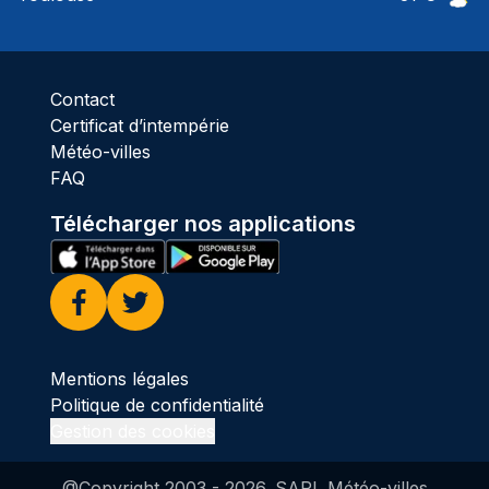
Ciel 
Contact
Certificat d’intempérie
Météo-villes
FAQ
Télécharger nos applications
Facebook
Twitter
Mentions légales
Politique de confidentialité
Gestion des cookies
@Copyright 2003 -
2026
. SARL Météo-villes