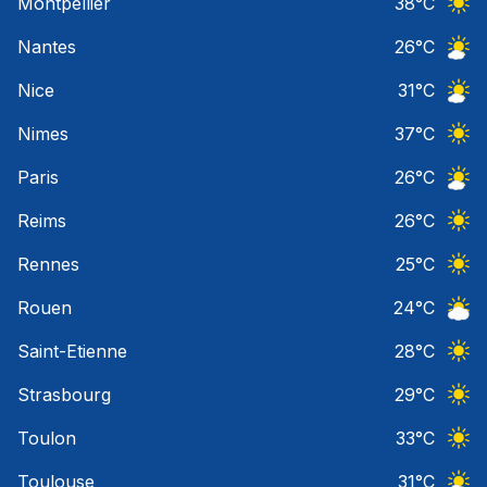
Montpellier
38
°C
Ciel 
Nantes
26
°C
Ciel 
Nice
31
°C
Ciel 
Nimes
37
°C
Ciel 
Paris
26
°C
Ciel 
Reims
26
°C
Ciel 
Rennes
25
°C
Ciel 
Rouen
24
°C
Ciel 
Saint-Etienne
28
°C
Ciel 
Strasbourg
29
°C
Ciel 
Toulon
33
°C
Ciel 
Toulouse
31
°C