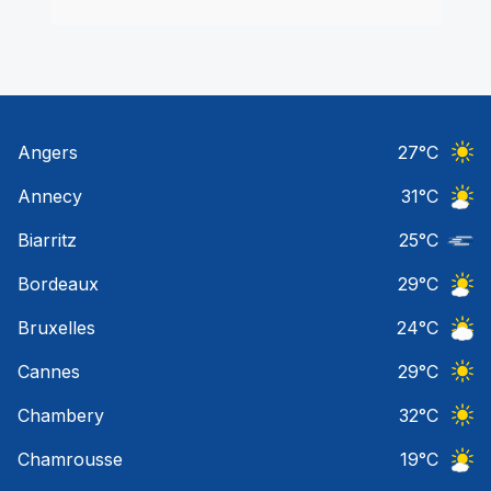
Angers
27
°C
Ciel 
Annecy
31
°C
Ciel 
Biarritz
25
°C
Nuage
Bordeaux
29
°C
Ciel 
Bruxelles
24
°C
Ciel 
Cannes
29
°C
Ciel 
Chambery
32
°C
Ciel 
Chamrousse
19
°C
Ciel 