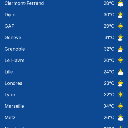
Clermont-Ferrand
28
°C
Ciel 
Dijon
30
°C
Ciel 
GAP
29
°C
Ciel 
Geneve
31
°C
Ciel 
Grenoble
32
°C
Ciel 
Le Havre
20
°C
Ciel 
Lille
24
°C
Ciel 
Londres
23
°C
Ciel 
Lyon
32
°C
Ciel 
Marseille
34
°C
Ciel 
Metz
26
°C
Ciel 