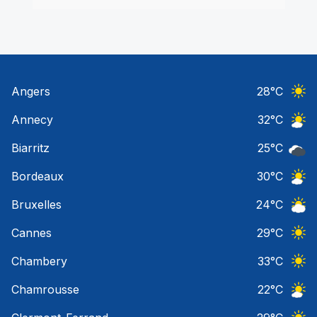
Angers
28
°C
Ciel 
Annecy
32
°C
Ciel 
Biarritz
25
°C
Ciel 
Bordeaux
30
°C
Ciel 
Bruxelles
24
°C
Ciel 
Cannes
29
°C
Ciel 
Chambery
33
°C
Ciel 
Chamrousse
22
°C
Ciel 