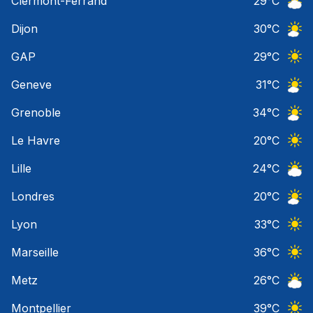
Clermont-Ferrand
29
°C
Ciel 
Dijon
30
°C
Ciel 
GAP
29
°C
Ciel 
Geneve
31
°C
Ciel 
Grenoble
34
°C
Ciel 
Le Havre
20
°C
Ciel 
Lille
24
°C
Ciel 
Londres
20
°C
Ciel 
Lyon
33
°C
Ciel 
Marseille
36
°C
Ciel 
Metz
26
°C
Ciel 
Montpellier
39
°C