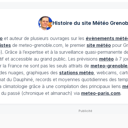
Histoire du site Météo
Grenob
o
et auteur de plusieurs ouvrages sur les
évènements mété
istes
de meteo-grenoble.com, le premier
site météo
pour Gr
Grâce à l’expertise et à la surveillance quasi-permanente d
tif et accessible au grand public. Les prévisions
météo
à 7 jo
 la France ne sont pas les seuls attraits de
meteo-grenoble
t des nuages, graphiques des
stations météo
, webcams, cart
limat du Dauphiné, records et moyennes quotidiennes des tempé
la climatologie grâce à une compilation des principaux liens
m
du passé (chronique et almanach) via
meteo-paris.com
.