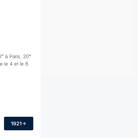
° à Paris, 20°
 le 4 et le 8
1921