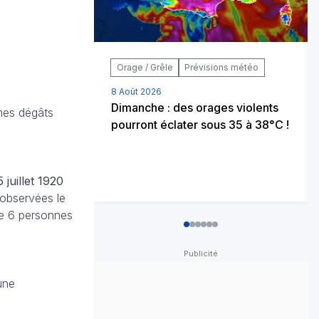
Orage / Grêle
Prévisions météo
8 Août 2026
Dimanche : des orages violents
rmes dégâts
pourront éclater sous 35 à 38°C !
 juillet 1920
 observées le
tue 6 personnes
0
1
2
3
4
5
une