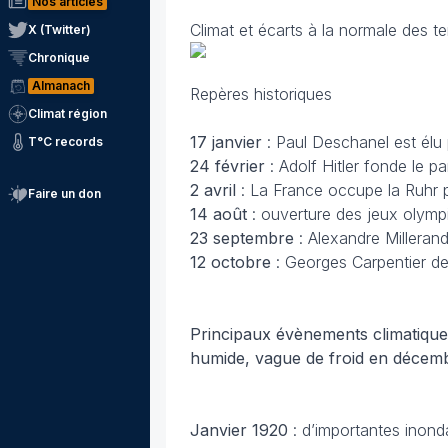
Nos articles
Climat et écarts à la normale des t
X (Twitter)
Chronique
Almanach
Repères historiques
Climat région
17 janvier
: Paul Deschanel est élu 
T°C records
24 février
: Adolf Hitler fonde le par
2 avril
: La France occupe la Ruhr po
Faire un don
14 août
: ouverture des jeux olymp
23 septembre
: Alexandre Millerand
12 octobre
: Georges Carpentier d
Principaux évènements climatiques 
humide, vague de froid en décem
Janvier
1920
: d’importantes inonda