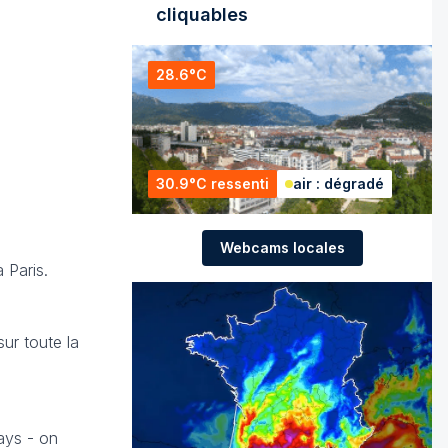
cliquables
28.6°C
30.9°C ressenti
air : dégradé
Webcams locales
 Paris.
sur toute la
pays - on