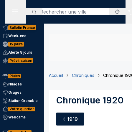
Rechercher
Menu secondaire
Bulletin France
Week-end
15 jours
Alerte 8 jours
Prévi. saison
Accueil
Chroniques
Chronique 192
Pluies
Nuages
Orages
Chronique 1920
Station Grenoble
Votre quartier
Webcams
1919