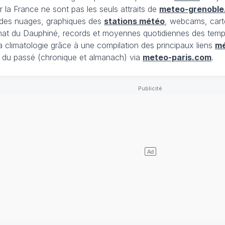
 la France ne sont pas les seuls attraits de
meteo-grenoble
t des nuages, graphiques des
stations météo
, webcams, cart
limat du Dauphiné, records et moyennes quotidiennes des tempé
la climatologie grâce à une compilation des principaux liens
m
du passé (chronique et almanach) via
meteo-paris.com
.