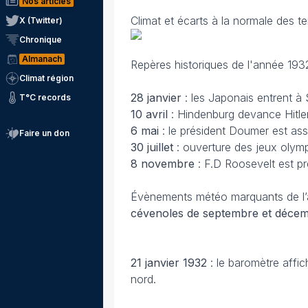
Nos articles
Climat et écarts à la normale des t
X (Twitter)
Chronique
Almanach
Repères historiques de l'année 193
Climat région
28 janvier
: les Japonais entrent à
T°C records
10 avril
: Hindenburg devance Hitle
6 mai
: le président Doumer est ass
Faire un don
30 juillet
: ouverture des jeux olym
8 novembre
: F.D Roosevelt est pr
Évènements météo marquants de l
cévenoles de septembre et déce
21 janvier
1932
: le baromètre affi
nord.