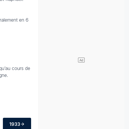
éralement en 6
 qu’au cours de
gne.
1933