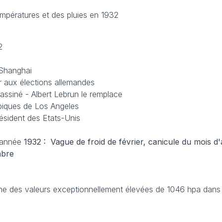
empératures et des pluies en 1932
2
 Shanghai
r aux élections allemandes
assiné - Albert Lebrun le remplace
piques de Los Angeles
ésident des Etats-Unis
’année
1932 : Vague de froid de février, canicule du mois d
mbre
che des valeurs exceptionnellement élevées de 1046 hpa dans 