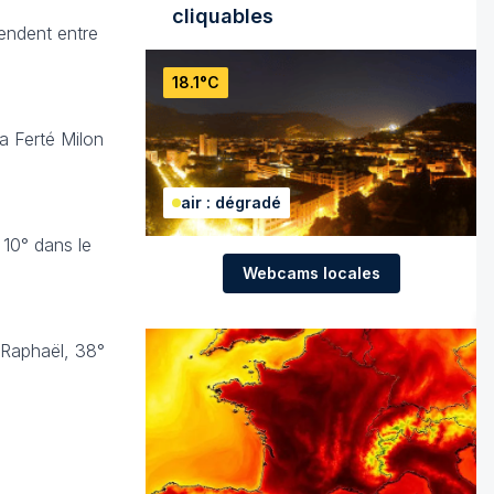
cliquables
endent entre
18.1°C
a Ferté Milon
air : dégradé
 10° dans le
Webcams locales
t Raphaël, 38°