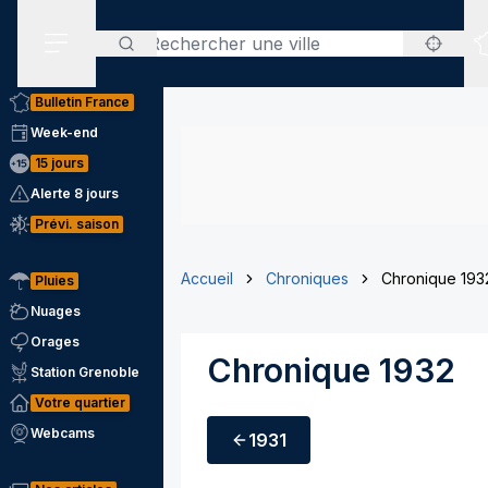
Rechercher
Menu secondaire
Bulletin France
Week-end
15 jours
Alerte 8 jours
Prévi. saison
Accueil
Chroniques
Chronique 193
Pluies
Nuages
Orages
Chronique 1932
Station Grenoble
Votre quartier
Webcams
1931