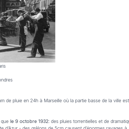
ris
ondres
m de pluie en 24h à Marseille où la partie basse de la ville es
i que
le 9 octobre 1932
: des pluies torrentielles et de dramati
ôte d’Azur - des grêlons de 5cm causent d’énormes ravages à 