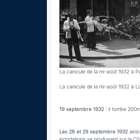
La canicule de la mi-août 1932 à Pa
La canicule de la mi-août 1932 à L
19 septembre
1932
: il tombe 200m
Les 28 et 29 septembre 1932
ains
inondations se produisent sur la C