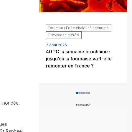
Douceur / Forte chaleur / Incendies
Prévisions météo
7 Août 2026
40 °C la semaine prochaine :
jusqu’où la fournaise va-t-elle
remonter en France ?
0
1
2
3
4
5
t inondée.
ques
St Raphaël.