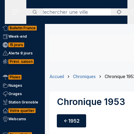
Rechercher
Menu secondaire
Bulletin France
Week-end
15 jours
Alerte 8 jours
Prévi. saison
Accueil
Chroniques
Chronique 195
Pluies
Nuages
Orages
Chronique 1953
Station Grenoble
Votre quartier
Webcams
1952