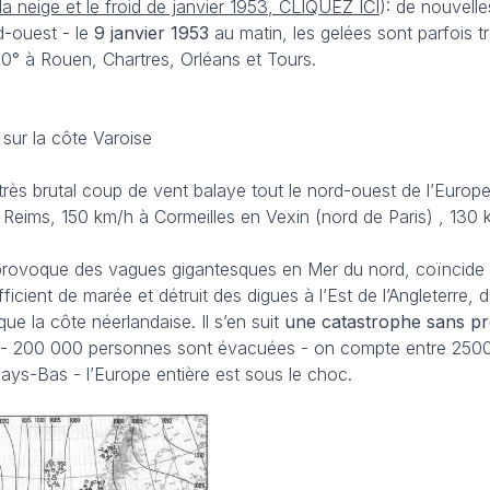
r la neige et le froid de janvier 1953, CLIQUEZ ICI
): de nouvell
-ouest - le
9 janvier 1953
au matin, les gelées sont parfois t
0° à Rouen, Chartres, Orléans et Tours.
 sur la côte Varoise
très brutal coup de vent balaye tout le nord-ouest de l’Europ
à Reims, 150 km/h à Cormeilles en Vexin (nord de Paris) , 130
 provoque des vagues gigantesques en Mer du nord, coïncide
cient de marée et détruit des digues à l’Est de l’Angleterre, d
que la côte néerlandaise. Il s’en suit
une catastrophe sans p
s - 200 000 personnes sont évacuées - on compte entre 250
ys-Bas - l’Europe entière est sous le choc.