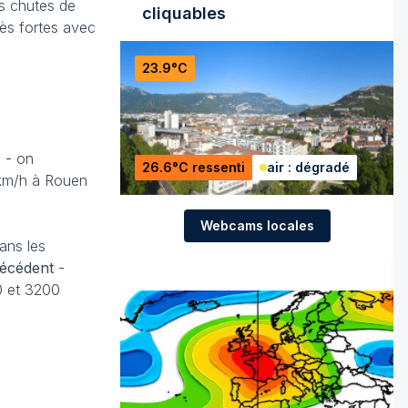
es chutes de
cliquables
rès fortes avec
23.9°C
e - on
26.6°C ressenti
air : dégradé
 km/h à Rouen
Webcams locales
ans les
récédent
-
0 et 3200