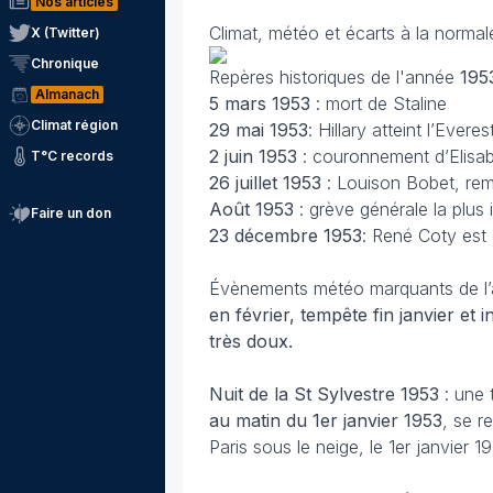
Nos articles
Climat, météo et écarts à la norma
X (Twitter)
Chronique
Repères historiques de l'année
195
Almanach
5 mars
1953
: mort de Staline
Climat région
29 mai
1953
: Hillary atteint l’Everes
2 juin
1953
: couronnement d’Elisab
T°C records
26 juillet
1953
: Louison Bobet, rem
Août 1953
: grève générale la plu
Faire un don
23 décembre 1953
: René Coty est 
Évènements météo marquants de l
en février, tempête fin janvier e
très doux.
Nuit de la St Sylvestre 1953
: une 
au matin du 1er janvier 1953
, se r
Paris sous le neige, le 1er janvier 1