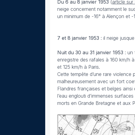
Du 6 au 8 janvier 1953
(
article su
neige concernent notamment le sud
un minimum de -16° à Alençon et -1
7 et 8 janvier 1953
: il neige jusque
Nuit du 30 au 31 janvier 1953
: un 
enregistre des rafales à 160 km/h 
et 125 km/h à Paris.
Cette tempête d’une rare violence
malheureusement avec un fort coeffi
Flandres françaises et belges ainsi 
l’eau englouti d’immenses surface
morts en Grande Bretagne et aux Pa