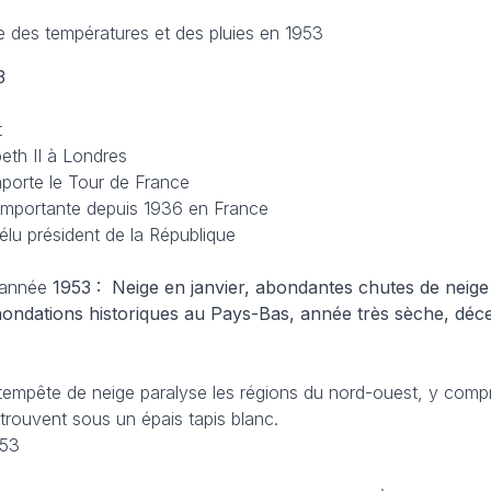
le des températures et des pluies en 1953
3
t
eth II à Londres
porte le Tour de France
s importante depuis 1936 en France
élu président de la République
’année
1953 : Neige en janvier, abondantes chutes de neig
t inondations historiques au Pays-Bas, année très sèche, dé
tempête de neige paralyse les régions du nord-ouest, y compri
etrouvent sous un épais tapis blanc.
953