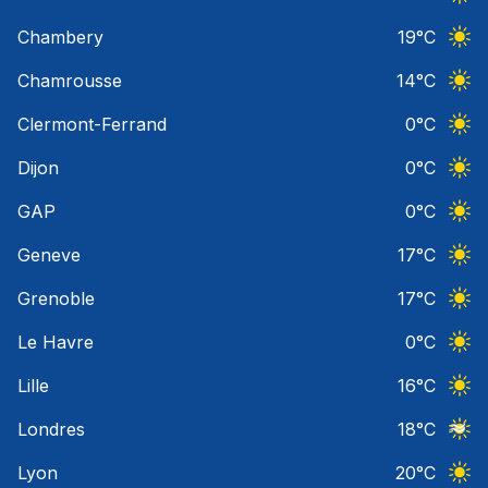
Ciel 
Chambery
19
°C
Ciel 
Chamrousse
14
°C
Ciel 
Clermont-Ferrand
0
°C
Ciel 
Dijon
0
°C
Ciel 
GAP
0
°C
Ciel 
Geneve
17
°C
Ciel 
Grenoble
17
°C
Ciel 
Le Havre
0
°C
Ciel 
Lille
16
°C
Ciel 
Londres
18
°C
Ciel 
Lyon
20
°C