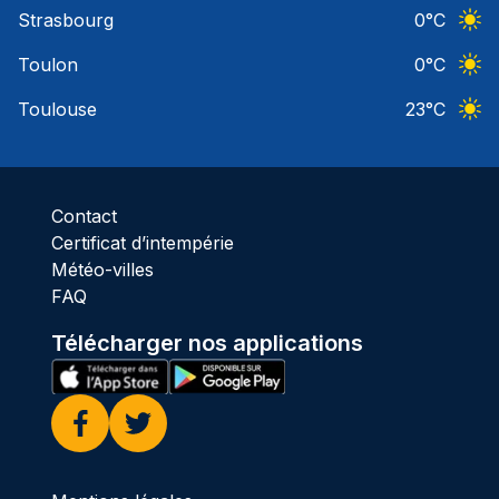
Ciel 
Strasbourg
0
°C
Ciel 
Toulon
0
°C
Ciel 
Toulouse
23
°C
Ciel 
Contact
Certificat d’intempérie
Météo-villes
FAQ
Télécharger nos applications
Facebook
Twitter