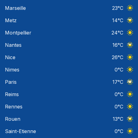
Ciel 
Marseille
23
°C
Ciel 
Metz
14
°C
Ciel 
Montpellier
24
°C
Ciel 
Nantes
16
°C
Ciel 
Nice
26
°C
Ciel 
Nimes
0
°C
Ciel 
Paris
17
°C
Ciel 
Reims
0
°C
Ciel 
Rennes
0
°C
Ciel 
Rouen
13
°C
Ciel 
Saint-Etienne
0
°C