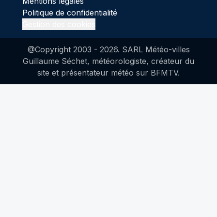
Mentions légales
Politique de confidentialité
Gestion des cookies
@Copyright 2003 -
2026
. SARL Météo-villes
Guillaume Séchet, météorologiste, créateur du
site et présentateur météo sur BFMTV.