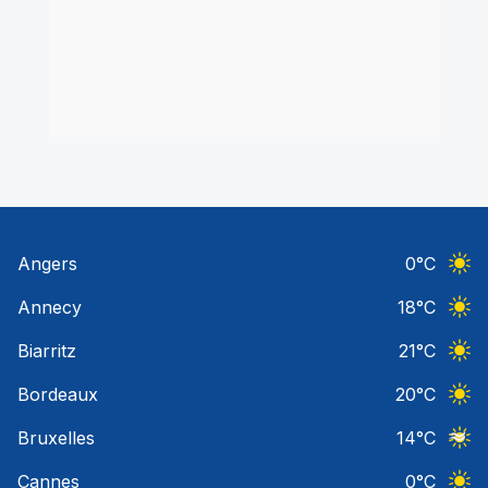
Angers
0
°C
Ciel 
Annecy
18
°C
Ciel 
Biarritz
21
°C
Ciel 
Bordeaux
20
°C
Ciel 
Bruxelles
14
°C
Ciel 
Cannes
0
°C