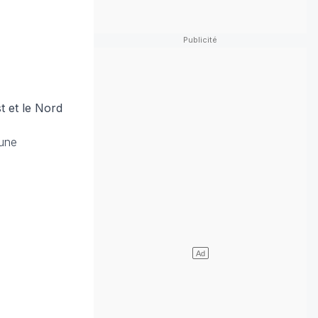
t et le Nord
 une