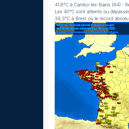
41.8°C à Cambo-les-Bains (64) : 
Les 40°C sont atteints ou dépassés 
39,3°C à Brest où le record absolu 