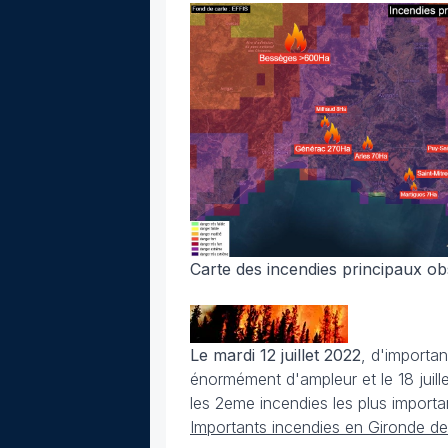
Carte des incendies principaux obs
Le mardi 12 juillet 2022
, d'importa
énormément d'ampleur et le 18 juill
les 2eme incendies les plus importa
Importants incendies en Gironde dep