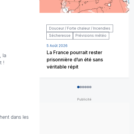
Douceur / Forte chaleur / Incendies
Sécheresse
Prévisions météo
5 Août 2026
La France pourrait rester
 la
prisonnière d’un été sans
 !
véritable répit
0
1
2
3
4
5
chent dans les