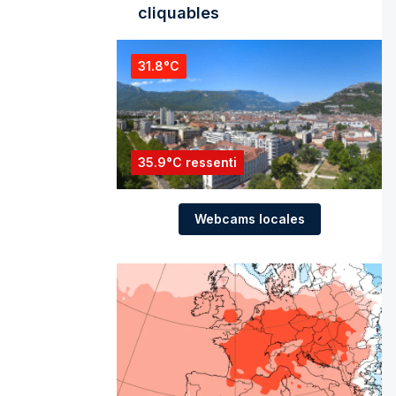
cliquables
31.8°C
35.9°C ressenti
Webcams locales