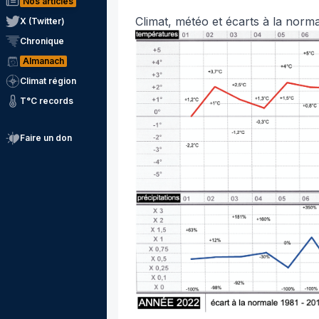
Nos articles
Climat, météo et écarts à la norm
X (Twitter)
Chronique
Almanach
Climat région
T°C records
Faire un don