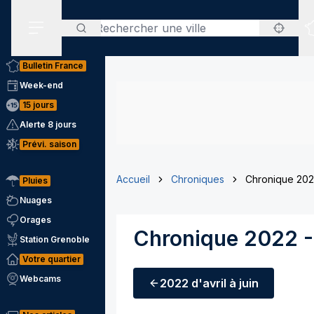
Rechercher
Menu secondaire
Bulletin France
Week-end
15 jours
Alerte 8 jours
Prévi. saison
Accueil
Chroniques
Chronique 2022
Pluies
Nuages
Orages
Chronique 2022 - 
Station Grenoble
Votre quartier
Webcams
2022
d'avril à juin