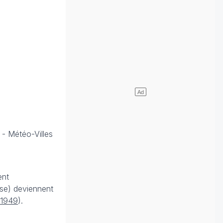
e
- Météo-Villes
ent
sse) deviennent
 1949
).