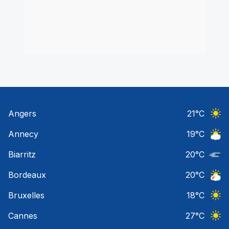
Angers
21
°C
Ciel 
Annecy
19
°C
Ciel 
Biarritz
20
°C
Nuage
Bordeaux
20
°C
Orage
Bruxelles
18
°C
Ciel 
Cannes
27
°C
Ciel 