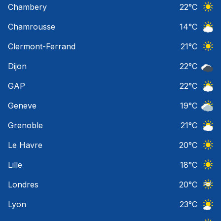
Chambery
22
°C
Ciel 
Chamrousse
14
°C
Ciel 
Clermont-Ferrand
21
°C
Ciel 
Dijon
22
°C
Ciel 
GAP
22
°C
Ciel 
Geneve
19
°C
Ciel 
Grenoble
21
°C
Ciel 
Le Havre
20
°C
Ciel 
Lille
18
°C
Ciel 
Londres
20
°C
Ciel 
Lyon
23
°C
Ciel 