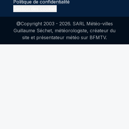
Politique de confidentialité
Gestion des cookies
@Copyright 2003 -
2026
. SARL Météo-villes
Guillaume Séchet, météorologiste, créateur du
site et présentateur météo sur BFMTV.