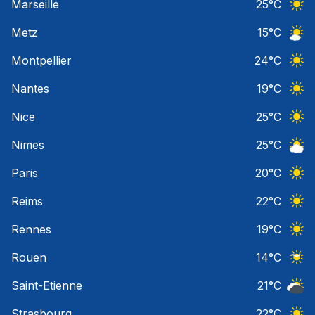
Marseille
25
°C
Ciel 
Metz
15
°C
Ciel 
Montpellier
24
°C
Ciel 
Nantes
19
°C
Ciel 
Nice
25
°C
Ciel 
Nimes
25
°C
Ciel 
Paris
20
°C
Ciel 
Reims
22
°C
Ciel 
Rennes
19
°C
Ciel 
Rouen
14
°C
Ciel 
Saint-Etienne
21
°C
Ciel 
Strasbourg
22
°C