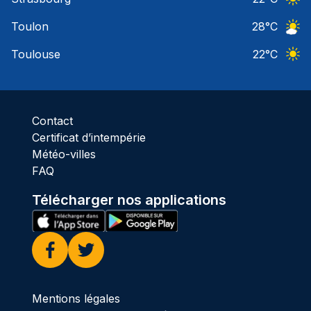
Ciel 
Toulon
28
°C
Ciel 
Toulouse
22
°C
Ciel 
Contact
Certificat d’intempérie
Météo-villes
FAQ
Télécharger nos applications
Facebook
Twitter
Mentions légales