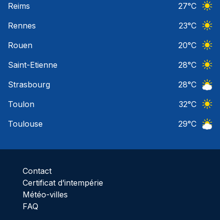
Reims
27
°C
Ciel 
Rennes
23
°C
Ciel 
Rouen
20
°C
Ciel 
Saint-Etienne
28
°C
Ciel 
Strasbourg
28
°C
Ciel 
Toulon
32
°C
Ciel 
Toulouse
29
°C
Ciel 
Contact
Certificat d’intempérie
Météo-villes
FAQ