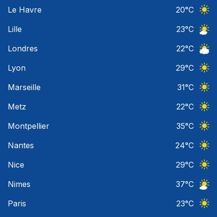
Ciel 
Le Havre
20
°C
Ciel 
Lille
23
°C
Ciel 
Londres
22
°C
Ciel 
Lyon
29
°C
Ciel 
Marseille
31
°C
Ciel 
Metz
22
°C
Ciel 
Montpellier
35
°C
Ciel 
Nantes
24
°C
Ciel 
Nice
29
°C
Ciel 
Nimes
37
°C
Ciel 
Paris
23
°C
Ciel 