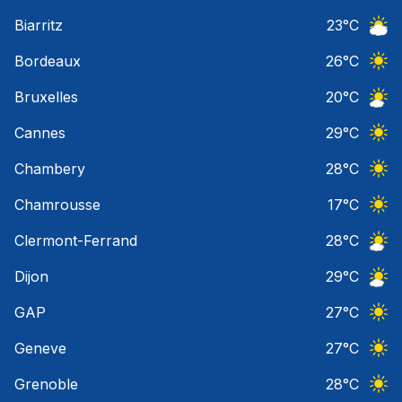
Ciel 
Biarritz
23
°C
Ciel 
Bordeaux
26
°C
Ciel 
Bruxelles
20
°C
Ciel 
Cannes
29
°C
Ciel 
Chambery
28
°C
Ciel 
Chamrousse
17
°C
Ciel 
Clermont-Ferrand
28
°C
Ciel 
Dijon
29
°C
Ciel 
GAP
27
°C
Ciel 
Geneve
27
°C
Ciel 
Grenoble
28
°C