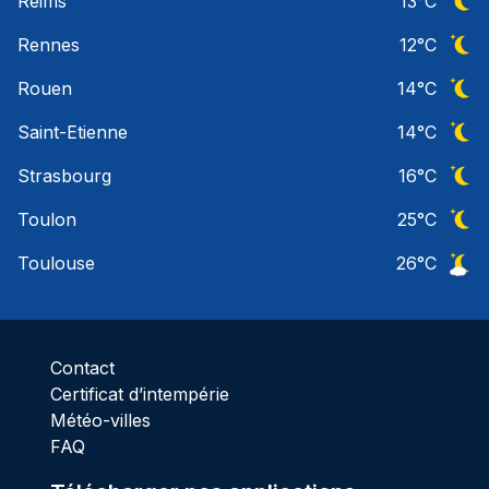
Reims
13
°C
Ciel 
Rennes
12
°C
Ciel 
Rouen
14
°C
Ciel 
Saint-Etienne
14
°C
Ciel 
Strasbourg
16
°C
Ciel 
Toulon
25
°C
Ciel 
Toulouse
26
°C
Ciel 
Contact
Certificat d’intempérie
Météo-villes
FAQ