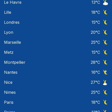
Le Havre
13
°C
Ciel 
Lille
18
°C
Ciel 
Londres
15
°C
Ciel 
Lyon
20
°C
Ciel 
Marseille
25
°C
Ciel 
Metz
15
°C
Ciel 
Montpellier
28
°C
Ciel 
Nantes
16
°C
Ciel 
Nice
27
°C
Ciel 
Nimes
25
°C
Ciel 
Paris
18
°C
Ciel 