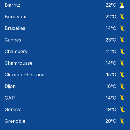
Ciel 
Biarritz
22
°C
Ciel 
Bordeaux
22
°C
Ciel 
Bruxelles
14
°C
Ciel 
Cannes
23
°C
Ciel 
Chambery
21
°C
Ciel 
Chamrousse
14
°C
Ciel 
Clermont-Ferrand
15
°C
Ciel 
Dijon
16
°C
Ciel 
GAP
14
°C
Ciel 
Geneve
19
°C
Ciel 
Grenoble
20
°C
Ciel 