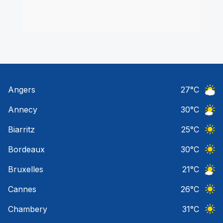
Angers
27
°C
Ciel 
Annecy
30
°C
Ciel 
Biarritz
25
°C
Ciel 
Bordeaux
30
°C
Ciel 
Bruxelles
21
°C
Ciel 
Cannes
26
°C
Ciel 
Chambery
31
°C
Ciel 