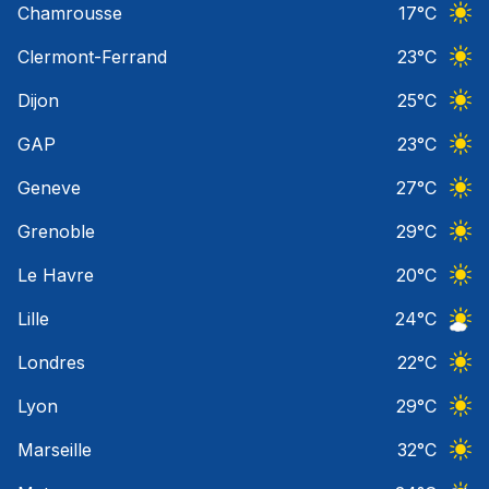
Chamrousse
17
°C
Ciel 
Clermont-Ferrand
23
°C
Ciel 
Dijon
25
°C
Ciel 
GAP
23
°C
Ciel 
Geneve
27
°C
Ciel 
Grenoble
29
°C
Ciel 
Le Havre
20
°C
Ciel 
Lille
24
°C
Ciel 
Londres
22
°C
Ciel 
Lyon
29
°C
Ciel 
Marseille
32
°C
Ciel 