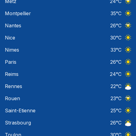
Metz
24
°C
Ciel 
Montpellier
35
°C
Ciel 
Nantes
26
°C
Ciel 
Nice
30
°C
Ciel 
Nimes
33
°C
Ciel 
Paris
26
°C
Ciel 
Reims
24
°C
Ciel 
Rennes
22
°C
Ciel 
Rouen
23
°C
Ciel 
Saint-Etienne
25
°C
Ciel 
Strasbourg
26
°C
Ciel 
Toulon
30
°C