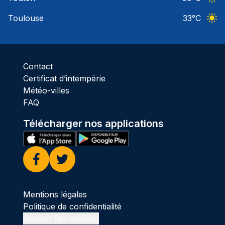
Ciel 
Toulouse
33
°C
Ciel 
Contact
Certificat d’intempérie
Météo-villes
FAQ
Télécharger nos applications
Facebook
Twitter
Mentions légales
Politique de confidentialité
Gestion des cookies