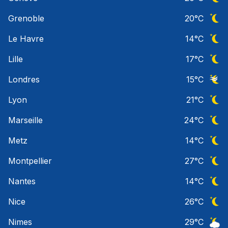
Ciel 
Grenoble
20
°C
Ciel 
Le Havre
14
°C
Ciel 
Lille
17
°C
Ciel 
Londres
15
°C
Ciel 
Lyon
21
°C
Ciel 
Marseille
24
°C
Ciel 
Metz
14
°C
Ciel 
Montpellier
27
°C
Ciel 
Nantes
14
°C
Ciel 
Nice
26
°C
Ciel 
Nimes
29
°C