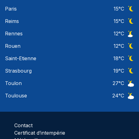
Ciel 
Paris
15
°C
Ciel 
Reims
15
°C
Ciel 
Rennes
12
°C
Ciel 
Rouen
12
°C
Ciel 
Saint-Etienne
18
°C
Ciel 
Strasbourg
19
°C
Ciel 
Toulon
27
°C
Ciel 
Toulouse
24
°C
Ciel 
Contact
Certificat d’intempérie