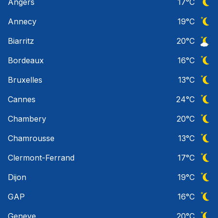
Angers
17
°C
Ciel 
Annecy
19
°C
Ciel 
Biarritz
20
°C
Ciel 
Bordeaux
16
°C
Ciel 
Bruxelles
13
°C
Ciel 
Cannes
24
°C
Ciel 
Chambery
20
°C
Ciel 
Chamrousse
13
°C
Ciel 
Clermont-Ferrand
17
°C
Ciel 
Dijon
19
°C
Ciel 
GAP
16
°C
Ciel 
Geneve
20
°C