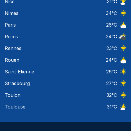
Nice
31
°C
Ciel 
Nimes
34
°C
Ciel 
Paris
26
°C
Ciel 
Reims
24
°C
Ciel 
Rennes
23
°C
Ciel 
Rouen
24
°C
Ciel 
Saint-Etienne
26
°C
Ciel 
Strasbourg
27
°C
Ciel 
Toulon
32
°C
Ciel 
Toulouse
31
°C
Ciel 