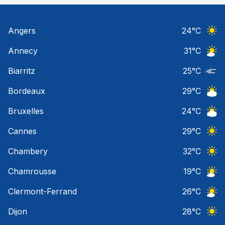
Angers
24
°C
Ciel 
Annecy
31
°C
Ciel 
Biarritz
25
°C
Nuage
Bordeaux
29
°C
Ciel 
Bruxelles
24
°C
Ciel 
Cannes
29
°C
Ciel 
Chambery
32
°C
Ciel 
Chamrousse
19
°C
Ciel 
Clermont-Ferrand
26
°C
Ciel 
Dijon
28
°C
Ciel 