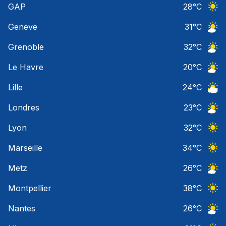
GAP
28
°C
Ciel 
Geneve
31
°C
Ciel 
Grenoble
32
°C
Ciel 
Le Havre
20
°C
Ciel 
Lille
24
°C
Ciel 
Londres
23
°C
Ciel 
Lyon
32
°C
Ciel 
Marseille
34
°C
Ciel 
Metz
26
°C
Ciel 
Montpellier
38
°C
Ciel 
Nantes
26
°C
Ciel 