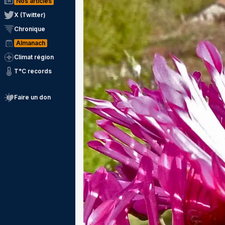
Nos articles
X (Twitter)
Chronique
Almanach
Climat région
T°C records
Faire un don