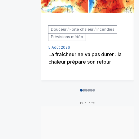
Douceur / Forte chaleur / Incendies
Prévisions météo
5 Août 2026
La fraîcheur ne va pas durer : la
chaleur prépare son retour
0
1
2
3
4
5