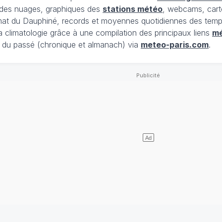
t des nuages, graphiques des
stations météo
, webcams, cart
limat du Dauphiné, records et moyennes quotidiennes des tempé
la climatologie grâce à une compilation des principaux liens
m
du passé (chronique et almanach) via
meteo-paris.com
.