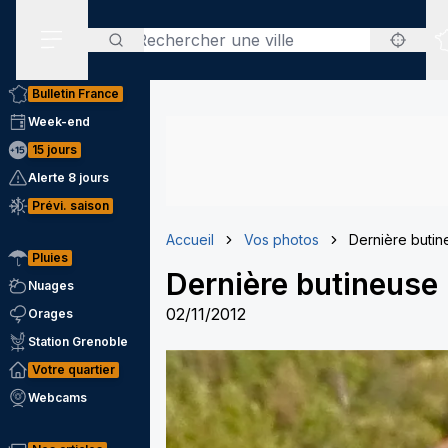
Rechercher
Menu secondaire
Bulletin France
Week-end
15 jours
Alerte 8 jours
Prévi. saison
Accueil
Vos photos
Dernière butine
Pluies
Dernière butineuse 
Nuages
02/11/2012
Orages
Station Grenoble
Votre quartier
Webcams