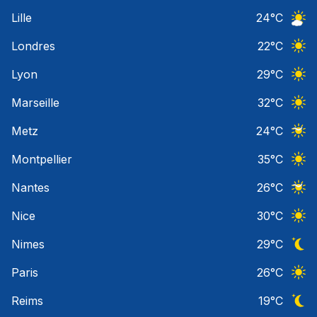
Ciel 
Lille
24
°C
Ciel 
Londres
22
°C
Ciel 
Lyon
29
°C
Ciel 
Marseille
32
°C
Ciel 
Metz
24
°C
Ciel 
Montpellier
35
°C
Ciel 
Nantes
26
°C
Ciel 
Nice
30
°C
Ciel 
Nimes
29
°C
Ciel 
Paris
26
°C
Ciel 
Reims
19
°C