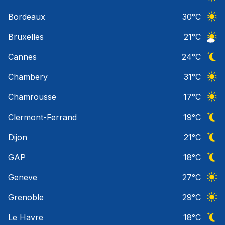
Ciel 
Bordeaux
30
°C
Ciel 
Bruxelles
21
°C
Ciel 
Cannes
24
°C
Ciel 
Chambery
31
°C
Ciel 
Chamrousse
17
°C
Ciel 
Clermont-Ferrand
19
°C
Ciel 
Dijon
21
°C
Ciel 
GAP
18
°C
Ciel 
Geneve
27
°C
Ciel 
Grenoble
29
°C
Ciel 
Le Havre
18
°C