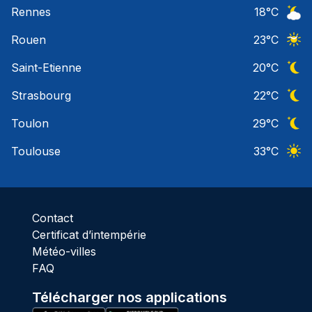
Ciel 
Rennes
18
°C
Ciel 
Rouen
23
°C
Ciel 
Saint-Etienne
20
°C
Ciel 
Strasbourg
22
°C
Ciel 
Toulon
29
°C
Ciel 
Toulouse
33
°C
Ciel 
Contact
Certificat d’intempérie
Météo-villes
FAQ
Télécharger nos applications