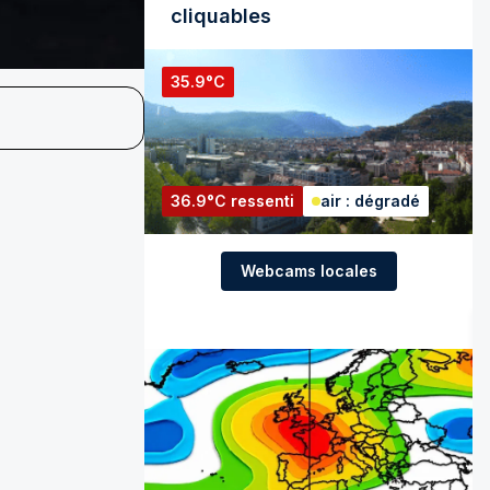
cliquables
35.9°C
36.9°C ressenti
air : dégradé
Webcams locales