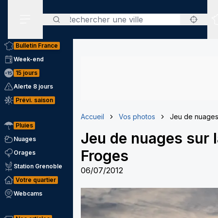
Rechercher
Menu secondaire
Bulletin France
Week-end
15 jours
Alerte 8 jours
Prévi. saison
Accueil
Vos photos
Jeu de nuages 
Pluies
Jeu de nuages sur l
Nuages
Froges
Orages
Station Grenoble
06/07/2012
Votre quartier
Webcams