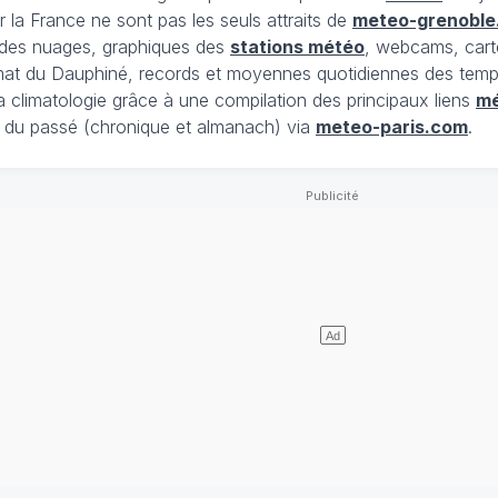
 la France ne sont pas les seuls attraits de
meteo-grenoble
t des nuages, graphiques des
stations météo
, webcams, cart
limat du Dauphiné, records et moyennes quotidiennes des tempé
la climatologie grâce à une compilation des principaux liens
m
du passé (chronique et almanach) via
meteo-paris.com
.