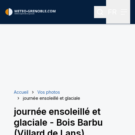
FR
Rechercher
Menu
Menu des
Accueil
Vos photos
journée ensoleillé et glaciale
journée ensoleillé et
glaciale
-
Bois Barbu
(Villard de Lans)