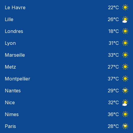
Ciel 
Le Havre
22
°C
Ciel 
Lille
26
°C
Ciel 
Londres
18
°C
Ciel 
Lyon
31
°C
Ciel 
Marseille
33
°C
Ciel 
Metz
27
°C
Ciel 
Montpellier
37
°C
Ciel 
Nantes
29
°C
Ciel 
Nice
32
°C
Ciel 
Nimes
36
°C
Ciel 
Paris
28
°C
Ciel 