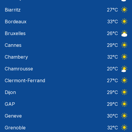
Ciel 
Biarritz
27
°C
Ciel 
Bordeaux
33
°C
Ciel 
Bruxelles
26
°C
Ciel 
Cannes
29
°C
Ciel 
Chambery
32
°C
Ciel 
Chamrousse
20
°C
Ciel 
Clermont-Ferrand
27
°C
Ciel 
Dijon
29
°C
Ciel 
GAP
29
°C
Ciel 
Geneve
30
°C
Ciel 
Grenoble
32
°C