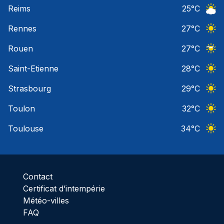
Reims
25
°C
Ciel 
Rennes
27
°C
Ciel 
Rouen
27
°C
Ciel 
Saint-Etienne
28
°C
Ciel 
Strasbourg
29
°C
Ciel 
Toulon
32
°C
Ciel 
Toulouse
34
°C
Ciel 
Contact
Certificat d’intempérie
Météo-villes
FAQ