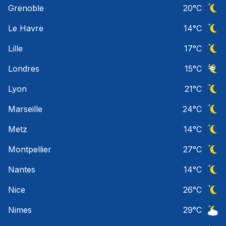
Grenoble
20
°C
Ciel 
Le Havre
14
°C
Ciel 
Lille
17
°C
Ciel 
Londres
15
°C
Ciel 
Lyon
21
°C
Ciel 
Marseille
24
°C
Ciel 
Metz
14
°C
Ciel 
Montpellier
27
°C
Ciel 
Nantes
14
°C
Ciel 
Nice
26
°C
Ciel 
Nimes
29
°C
Ciel 