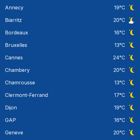
Ciel 
Annecy
19
°C
Ciel 
Biarritz
20
°C
Ciel 
Bordeaux
16
°C
Ciel 
Bruxelles
13
°C
Ciel 
Cannes
24
°C
Ciel 
Chambery
20
°C
Ciel 
Chamrousse
13
°C
Ciel 
Clermont-Ferrand
17
°C
Ciel 
Dijon
19
°C
Ciel 
GAP
16
°C
Ciel 
Geneve
20
°C
Ciel 