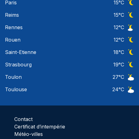
Paris
15
°C
Ciel 
Reims
15
°C
Ciel 
Rennes
12
°C
Ciel 
Rouen
12
°C
Ciel 
Saint-Etienne
18
°C
Ciel 
Strasbourg
19
°C
Ciel 
Toulon
27
°C
Ciel 
Toulouse
24
°C
Ciel 
Contact
Certificat d’intempérie
Météo-villes