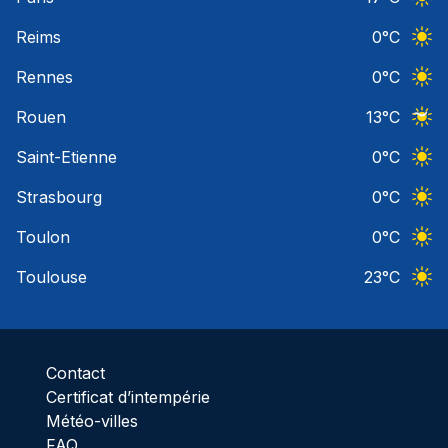
Ciel 
Reims
0
°C
Ciel 
Rennes
0
°C
Ciel 
Rouen
13
°C
Ciel 
Saint-Etienne
0
°C
Ciel 
Strasbourg
0
°C
Ciel 
Toulon
0
°C
Ciel 
Toulouse
23
°C
Ciel 
Contact
Certificat d’intempérie
Météo-villes
FAQ