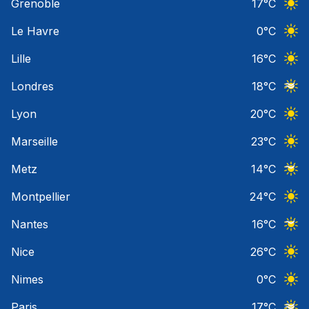
Grenoble
17
°C
Ciel 
Le Havre
0
°C
Ciel 
Lille
16
°C
Ciel 
Londres
18
°C
Ciel 
Lyon
20
°C
Ciel 
Marseille
23
°C
Ciel 
Metz
14
°C
Ciel 
Montpellier
24
°C
Ciel 
Nantes
16
°C
Ciel 
Nice
26
°C
Ciel 
Nimes
0
°C
Ciel 
Paris
17
°C