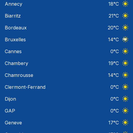
Annecy
18
°C
Ciel 
Biarritz
21
°C
Ciel 
Bordeaux
20
°C
Ciel 
Bruxelles
14
°C
Ciel 
Cannes
0
°C
Ciel 
Chambery
19
°C
Ciel 
Chamrousse
14
°C
Ciel 
Clermont-Ferrand
0
°C
Ciel 
Dijon
0
°C
Ciel 
GAP
0
°C
Ciel 
Geneve
17
°C
Ciel 