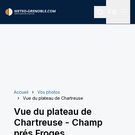
FR
Rechercher
Menu
Menu des
Accueil
Vos photos
Vue du plateau de Chartreuse
Vue du plateau de
Chartreuse
-
Champ
prés Froges.