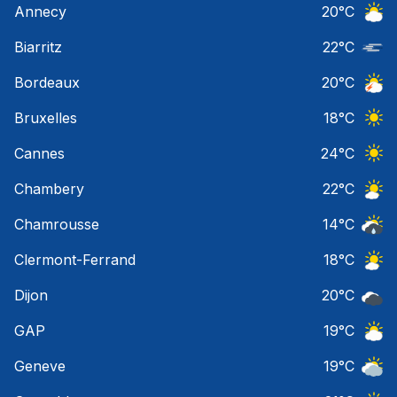
Annecy
20
°C
Ciel 
Biarritz
22
°C
Nuage
Bordeaux
20
°C
Orage
Bruxelles
18
°C
Ciel 
Cannes
24
°C
Ciel 
Chambery
22
°C
Ciel 
Chamrousse
14
°C
Risqu
Clermont-Ferrand
18
°C
Ciel 
Dijon
20
°C
Ciel 
GAP
19
°C
Ciel 
Geneve
19
°C
Ciel 