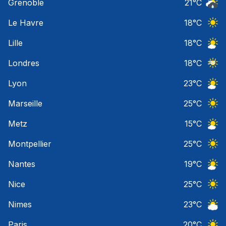
Grenoble
21
°C
Risqu
Le Havre
18
°C
Ciel 
Lille
18
°C
Ciel 
Londres
18
°C
Ciel 
Lyon
23
°C
Ciel 
Marseille
25
°C
Ciel 
Metz
15
°C
Ciel 
Montpellier
25
°C
Ciel 
Nantes
19
°C
Ciel 
Nice
25
°C
Ciel 
Nimes
23
°C
Ciel 
Paris
20
°C