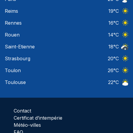
Ciel 
Reims
19
°C
Ciel 
Rennes
16
°C
Ciel 
Rouen
14
°C
Ciel 
Saint-Etienne
18
°C
Risqu
Strasbourg
20
°C
Ciel 
Toulon
26
°C
Ciel 
Toulouse
22
°C
Ciel 
Contact
Certificat d’intempérie
Météo-villes
FAQ