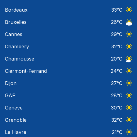
Ciel 
Bordeaux
33
°C
Ciel 
Bruxelles
26
°C
Ciel 
Cannes
29
°C
Ciel 
Chambery
32
°C
Ciel 
Chamrousse
20
°C
Ciel 
Clermont-Ferrand
24
°C
Ciel 
Dijon
27
°C
Ciel 
GAP
28
°C
Ciel 
Geneve
30
°C
Ciel 
Grenoble
32
°C
Ciel 
Le Havre
21
°C