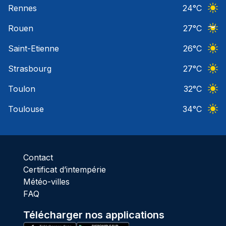
Rennes
24
°C
Ciel 
Rouen
27
°C
Ciel 
Saint-Etienne
26
°C
Ciel 
Strasbourg
27
°C
Ciel 
Toulon
32
°C
Ciel 
Toulouse
34
°C
Ciel 
Contact
Certificat d’intempérie
Météo-villes
FAQ
Télécharger nos applications