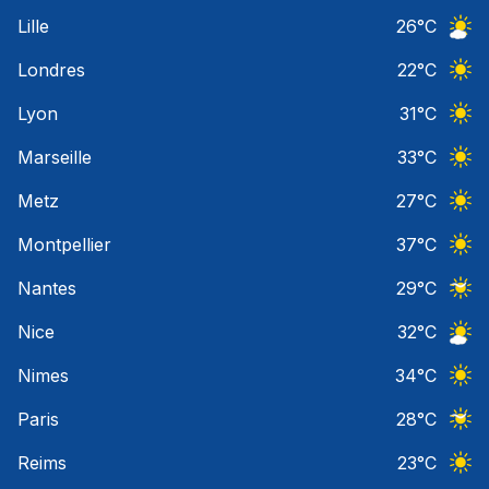
Ciel 
Lille
26
°C
Ciel 
Londres
22
°C
Ciel 
Lyon
31
°C
Ciel 
Marseille
33
°C
Ciel 
Metz
27
°C
Ciel 
Montpellier
37
°C
Ciel 
Nantes
29
°C
Ciel 
Nice
32
°C
Ciel 
Nimes
34
°C
Ciel 
Paris
28
°C
Ciel 
Reims
23
°C
Ciel 