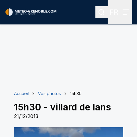
FR
Rechercher
Menu
Menu des
Accueil
Vos photos
15h30
15h30
-
villard de lans
21/12/2013