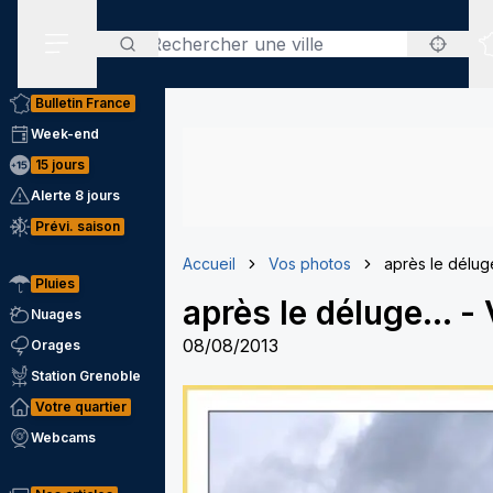
Rechercher
Menu secondaire
Bulletin France
Week-end
15 jours
Alerte 8 jours
Prévi. saison
Accueil
Vos photos
après le déluge
Pluies
après le déluge...
-
Nuages
08/08/2013
Orages
Station Grenoble
Votre quartier
Webcams