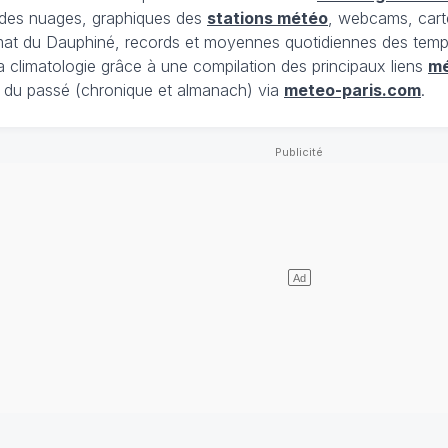
t des nuages, graphiques des
stations météo
, webcams, cart
limat du Dauphiné, records et moyennes quotidiennes des tempé
la climatologie grâce à une compilation des principaux liens
m
du passé (chronique et almanach) via
meteo-paris.com
.