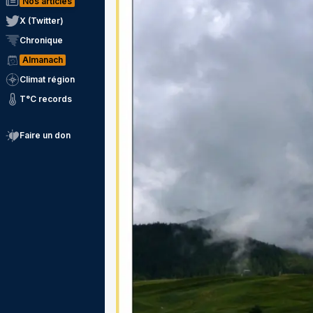
Nos articles
X (Twitter)
Chronique
Almanach
Climat région
T°C records
Faire un don