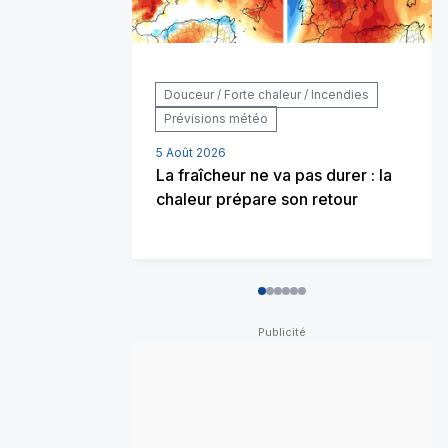
Douceur / Forte chaleur / Incendies
Prévisions météo
5 Août 2026
La fraîcheur ne va pas durer : la
chaleur prépare son retour
0
1
2
3
4
5