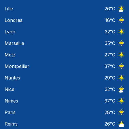
Ciel 
Lille
26
°C
Ciel 
Londres
18
°C
Ciel 
Lyon
32
°C
Ciel 
Marseille
35
°C
Ciel 
Metz
27
°C
Ciel 
Montpellier
37
°C
Ciel 
Nantes
29
°C
Ciel 
Nice
32
°C
Ciel 
Nimes
37
°C
Ciel 
Paris
28
°C
Ciel 
Reims
26
°C