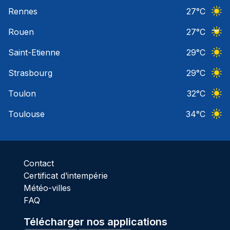
Ciel 
Rennes
27
°C
Ciel 
Rouen
27
°C
Ciel 
Saint-Etienne
29
°C
Ciel 
Strasbourg
29
°C
Ciel 
Toulon
32
°C
Ciel 
Toulouse
34
°C
Ciel 
Contact
Certificat d’intempérie
Météo-villes
FAQ
Télécharger nos applications