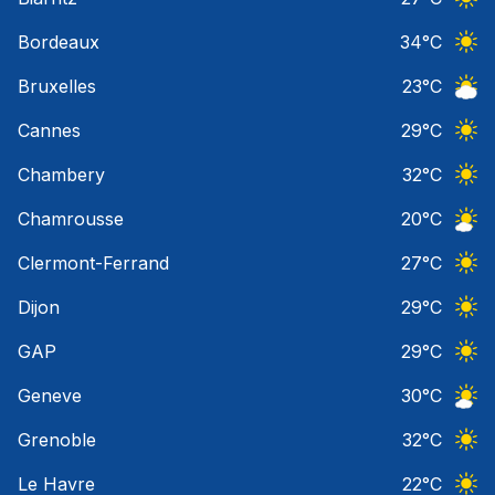
Ciel 
Bordeaux
34
°C
Ciel 
Bruxelles
23
°C
Ciel 
Cannes
29
°C
Ciel 
Chambery
32
°C
Ciel 
Chamrousse
20
°C
Ciel 
Clermont-Ferrand
27
°C
Ciel 
Dijon
29
°C
Ciel 
GAP
29
°C
Ciel 
Geneve
30
°C
Ciel 
Grenoble
32
°C
Ciel 
Le Havre
22
°C