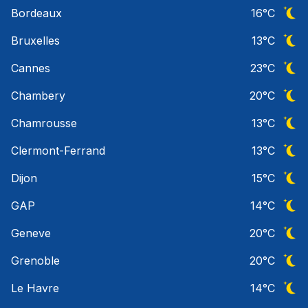
Ciel 
Bordeaux
16
°C
Ciel 
Bruxelles
13
°C
Ciel 
Cannes
23
°C
Ciel 
Chambery
20
°C
Ciel 
Chamrousse
13
°C
Ciel 
Clermont-Ferrand
13
°C
Ciel 
Dijon
15
°C
Ciel 
GAP
14
°C
Ciel 
Geneve
20
°C
Ciel 
Grenoble
20
°C
Ciel 
Le Havre
14
°C
Ciel 