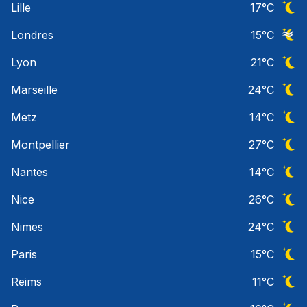
Lille
17
°C
Ciel 
Londres
15
°C
Ciel 
Lyon
21
°C
Ciel 
Marseille
24
°C
Ciel 
Metz
14
°C
Ciel 
Montpellier
27
°C
Ciel 
Nantes
14
°C
Ciel 
Nice
26
°C
Ciel 
Nimes
24
°C
Ciel 
Paris
15
°C
Ciel 
Reims
11
°C
Ciel 