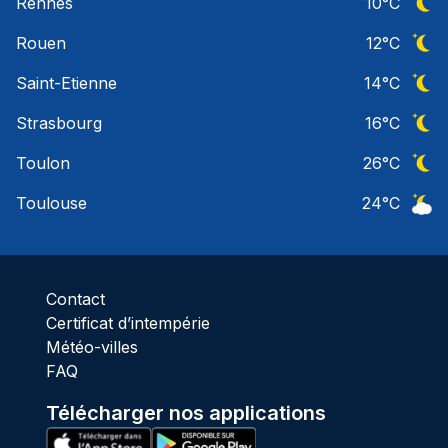
Rennes
10
°C
Ciel 
Rouen
12
°C
Ciel 
Saint-Etienne
14
°C
Ciel 
Strasbourg
16
°C
Ciel 
Toulon
26
°C
Ciel 
Toulouse
24
°C
Ciel 
Contact
Certificat d’intempérie
Météo-villes
FAQ
Télécharger nos applications