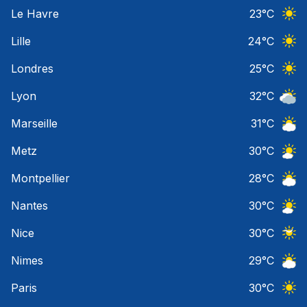
Ciel 
Le Havre
23
°C
Ciel 
Lille
24
°C
Ciel 
Londres
25
°C
Ciel 
Lyon
32
°C
Ciel 
Marseille
31
°C
Ciel 
Metz
30
°C
Ciel 
Montpellier
28
°C
Ciel 
Nantes
30
°C
Ciel 
Nice
30
°C
Ciel 
Nimes
29
°C
Ciel 
Paris
30
°C
Ciel 