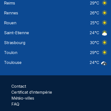
Reims
29
°C
Ciel 
Rennes
26
°C
Ciel 
Rouen
25
°C
Ciel 
Saint-Etienne
24
°C
Ciel 
Strasbourg
30
°C
Ciel 
Toulon
29
°C
Ciel 
Toulouse
24
°C
Pluie
Contact
Certificat d’intempérie
Météo-villes
FAQ