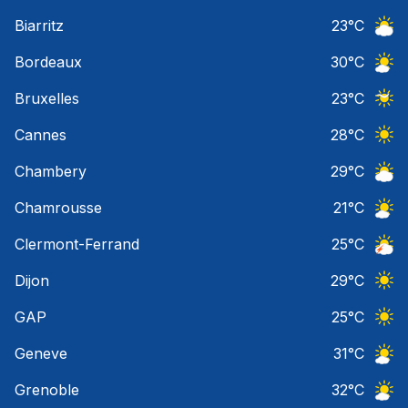
Ciel 
Biarritz
23
°C
Ciel 
Bordeaux
30
°C
Ciel 
Bruxelles
23
°C
Ciel 
Cannes
28
°C
Ciel 
Chambery
29
°C
Ciel 
Chamrousse
21
°C
Ciel 
Clermont-Ferrand
25
°C
Orage
Dijon
29
°C
Ciel 
GAP
25
°C
Ciel 
Geneve
31
°C
Ciel 
Grenoble
32
°C