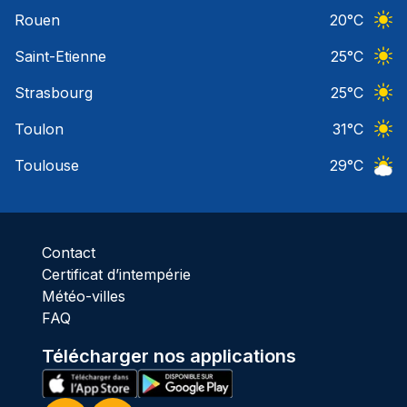
Ciel 
Rouen
20
°C
Ciel 
Saint-Etienne
25
°C
Ciel 
Strasbourg
25
°C
Ciel 
Toulon
31
°C
Ciel 
Toulouse
29
°C
Ciel 
Contact
Certificat d’intempérie
Météo-villes
FAQ
Télécharger nos applications