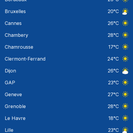
Ciel 
Bruxelles
20
°C
Ciel 
Cannes
26
°C
Ciel 
Chambery
28
°C
Ciel 
Chamrousse
17
°C
Ciel 
Clermont-Ferrand
24
°C
Ciel 
Dijon
26
°C
Ciel 
GAP
23
°C
Ciel 
Geneve
27
°C
Ciel 
Grenoble
28
°C
Ciel 
Le Havre
18
°C
Ciel 
Lille
23
°C