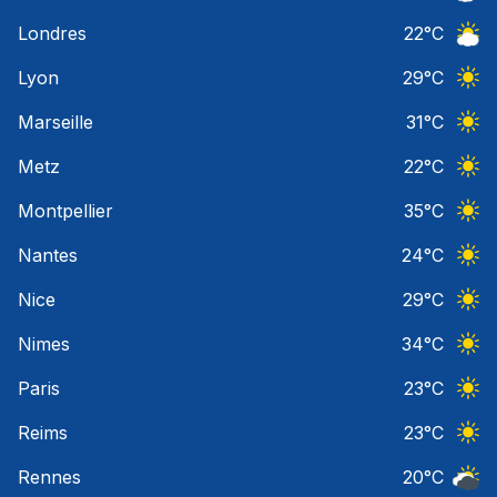
Ciel 
Londres
22
°C
Ciel 
Lyon
29
°C
Ciel 
Marseille
31
°C
Ciel 
Metz
22
°C
Ciel 
Montpellier
35
°C
Ciel 
Nantes
24
°C
Ciel 
Nice
29
°C
Ciel 
Nimes
34
°C
Ciel 
Paris
23
°C
Ciel 
Reims
23
°C
Ciel 
Rennes
20
°C