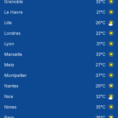
Grenoble
32
°C
Ciel 
Le Havre
21
°C
Ciel 
Lille
26
°C
Ciel 
Londres
22
°C
Ciel 
Lyon
31
°C
Ciel 
Marseille
33
°C
Ciel 
Metz
27
°C
Ciel 
Montpellier
37
°C
Ciel 
Nantes
29
°C
Ciel 
Nice
32
°C
Ciel 
Nimes
35
°C
Ciel 
Paris
28
°C