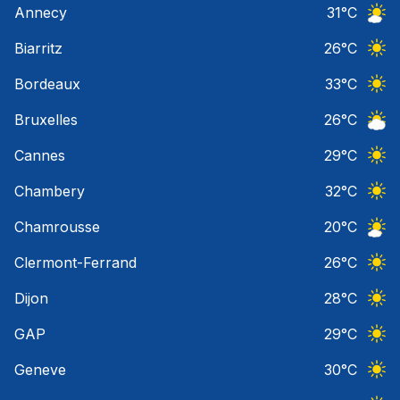
Annecy
31
°C
Ciel 
Biarritz
26
°C
Ciel 
Bordeaux
33
°C
Ciel 
Bruxelles
26
°C
Ciel 
Cannes
29
°C
Ciel 
Chambery
32
°C
Ciel 
Chamrousse
20
°C
Ciel 
Clermont-Ferrand
26
°C
Ciel 
Dijon
28
°C
Ciel 
GAP
29
°C
Ciel 
Geneve
30
°C
Ciel 