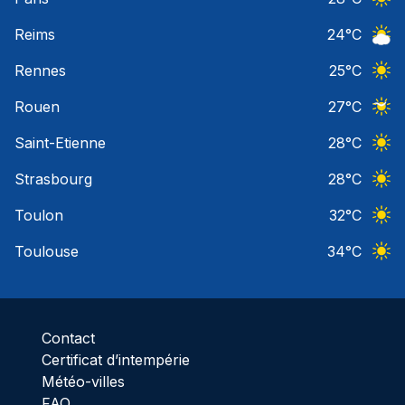
Ciel 
Reims
24
°C
Ciel 
Rennes
25
°C
Ciel 
Rouen
27
°C
Ciel 
Saint-Etienne
28
°C
Ciel 
Strasbourg
28
°C
Ciel 
Toulon
32
°C
Ciel 
Toulouse
34
°C
Ciel 
Contact
Certificat d’intempérie
Météo-villes
FAQ