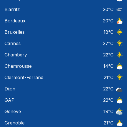
Ciel 
Biarritz
20
°C
Nuage
Bordeaux
20
°C
Orage
Bruxelles
18
°C
Ciel 
Cannes
27
°C
Ciel 
Chambery
22
°C
Ciel 
Chamrousse
14
°C
Ciel 
Clermont-Ferrand
21
°C
Ciel 
Dijon
22
°C
Ciel 
GAP
22
°C
Ciel 
Geneve
19
°C
Ciel 
Grenoble
21
°C