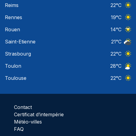
Ciel 
Reims
22
°C
Ciel 
Rennes
19
°C
Ciel 
Rouen
14
°C
Ciel 
Saint-Etienne
21
°C
Ciel 
Strasbourg
22
°C
Ciel 
Toulon
28
°C
Ciel 
Toulouse
22
°C
Ciel 
Contact
Certificat d’intempérie
Météo-villes
FAQ