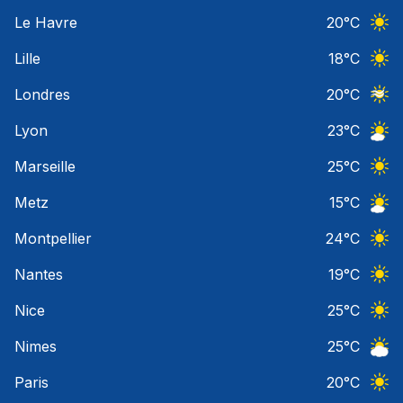
Ciel 
Le Havre
20
°C
Ciel 
Lille
18
°C
Ciel 
Londres
20
°C
Ciel 
Lyon
23
°C
Ciel 
Marseille
25
°C
Ciel 
Metz
15
°C
Ciel 
Montpellier
24
°C
Ciel 
Nantes
19
°C
Ciel 
Nice
25
°C
Ciel 
Nimes
25
°C
Ciel 
Paris
20
°C