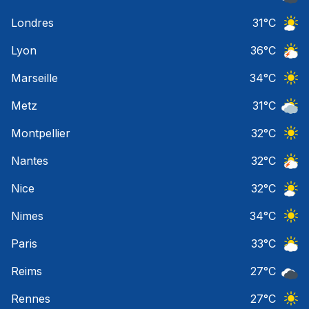
Ciel 
Londres
31
°C
Ciel 
Lyon
36
°C
Orage
Marseille
34
°C
Ciel 
Metz
31
°C
Ciel 
Montpellier
32
°C
Ciel 
Nantes
32
°C
Orage
Nice
32
°C
Ciel 
Nimes
34
°C
Ciel 
Paris
33
°C
Ciel 
Reims
27
°C
Ciel 
Rennes
27
°C