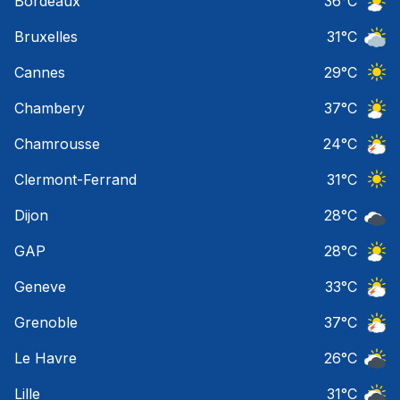
Bordeaux
36
°C
Ciel 
Bruxelles
31
°C
Ciel 
Cannes
29
°C
Ciel 
Chambery
37
°C
Ciel 
Chamrousse
24
°C
Orage
Clermont-Ferrand
31
°C
Ciel 
Dijon
28
°C
Ciel 
GAP
28
°C
Ciel 
Geneve
33
°C
Orage
Grenoble
37
°C
Orage
Le Havre
26
°C
Ciel 
Lille
31
°C