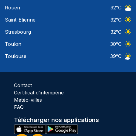
Ciel 
Rouen
32
°C
Ciel 
Saint-Etienne
32
°C
Ciel 
Strasbourg
32
°C
Ciel 
Toulon
30
°C
Ciel 
Toulouse
39
°C
Ciel 
Contact
Certificat d’intempérie
Météo-villes
FAQ
Télécharger nos applications