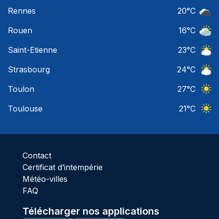
Ciel 
Rennes
20
°C
Ciel 
Rouen
16
°C
Ciel 
Saint-Etienne
23
°C
Ciel 
Strasbourg
24
°C
Ciel 
Toulon
27
°C
Ciel 
Toulouse
21
°C
Ciel 
Contact
Certificat d’intempérie
Météo-villes
FAQ
Télécharger nos applications