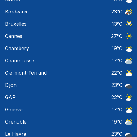
Ciel 
Bordeaux
23
°C
Temps
Bruxelles
13
°C
Ciel 
Cannes
27
°C
Ciel 
Chambery
19
°C
Ciel 
Chamrousse
17
°C
Ciel 
Clermont-Ferrand
22
°C
Ciel 
Dijon
23
°C
Ciel 
GAP
22
°C
Ciel 
Geneve
17
°C
Ciel 
Grenoble
19
°C
Ciel 
Le Havre
23
°C