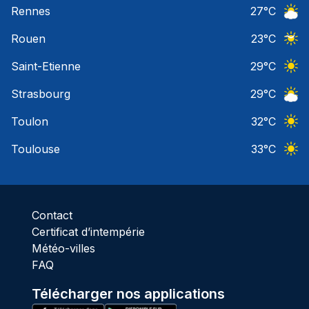
Rennes
27
°C
Ciel 
Rouen
23
°C
Ciel 
Saint-Etienne
29
°C
Ciel 
Strasbourg
29
°C
Ciel 
Toulon
32
°C
Ciel 
Toulouse
33
°C
Ciel 
Contact
Certificat d’intempérie
Météo-villes
FAQ
Télécharger nos applications