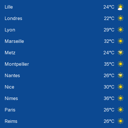
Ciel 
Lille
24
°C
Ciel 
Londres
22
°C
Ciel 
Lyon
29
°C
Ciel 
Marseille
32
°C
Ciel 
Metz
24
°C
Ciel 
Montpellier
35
°C
Ciel 
Nantes
26
°C
Ciel 
Nice
30
°C
Ciel 
Nimes
36
°C
Ciel 
Paris
26
°C
Ciel 
Reims
26
°C
Ciel 