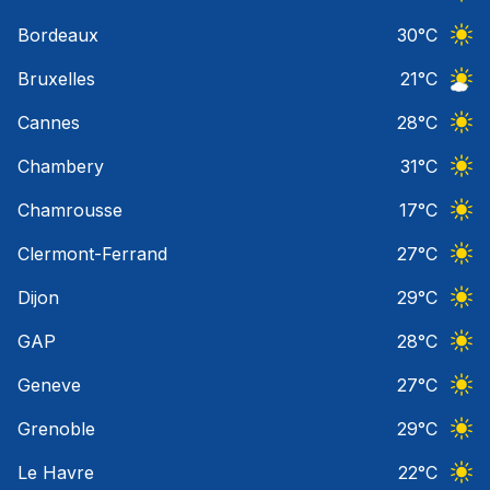
Ciel 
Bordeaux
30
°C
Ciel 
Bruxelles
21
°C
Ciel 
Cannes
28
°C
Ciel 
Chambery
31
°C
Ciel 
Chamrousse
17
°C
Ciel 
Clermont-Ferrand
27
°C
Ciel 
Dijon
29
°C
Ciel 
GAP
28
°C
Ciel 
Geneve
27
°C
Ciel 
Grenoble
29
°C
Ciel 
Le Havre
22
°C