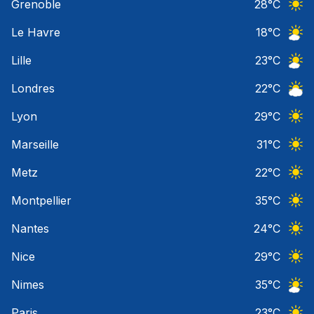
Grenoble
28
°C
Ciel 
Le Havre
18
°C
Ciel 
Lille
23
°C
Ciel 
Londres
22
°C
Ciel 
Lyon
29
°C
Ciel 
Marseille
31
°C
Ciel 
Metz
22
°C
Ciel 
Montpellier
35
°C
Ciel 
Nantes
24
°C
Ciel 
Nice
29
°C
Ciel 
Nimes
35
°C
Ciel 
Paris
23
°C