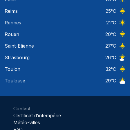
Ciel 
Reims
25
°C
Ciel 
Rennes
21
°C
Ciel 
Rouen
20
°C
Ciel 
Saint-Etienne
27
°C
Ciel 
Strasbourg
26
°C
Ciel 
Toulon
32
°C
Ciel 
Toulouse
29
°C
Ciel 
Contact
Certificat d’intempérie
Météo-villes
FAQ