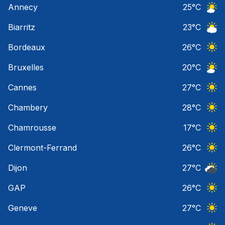
Annecy
25
°C
Ciel 
Biarritz
23
°C
Ciel 
Bordeaux
26
°C
Ciel 
Bruxelles
20
°C
Ciel 
Cannes
27
°C
Ciel 
Chambery
28
°C
Ciel 
Chamrousse
17
°C
Ciel 
Clermont-Ferrand
26
°C
Ciel 
Dijon
27
°C
Ciel 
GAP
26
°C
Ciel 
Geneve
27
°C
Ciel 