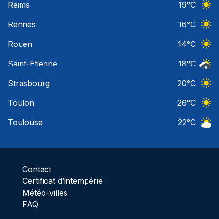
Reims
19
°C
Ciel 
Rennes
16
°C
Ciel 
Rouen
14
°C
Ciel 
Saint-Etienne
18
°C
Risqu
Strasbourg
20
°C
Ciel 
Toulon
26
°C
Ciel 
Toulouse
22
°C
Ciel 
Contact
Certificat d’intempérie
Météo-villes
FAQ