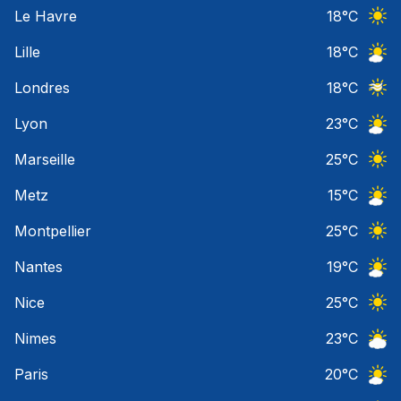
Risqu
Le Havre
18
°C
Ciel 
Lille
18
°C
Ciel 
Londres
18
°C
Ciel 
Lyon
23
°C
Ciel 
Marseille
25
°C
Ciel 
Metz
15
°C
Ciel 
Montpellier
25
°C
Ciel 
Nantes
19
°C
Ciel 
Nice
25
°C
Ciel 
Nimes
23
°C
Ciel 
Paris
20
°C
Ciel 