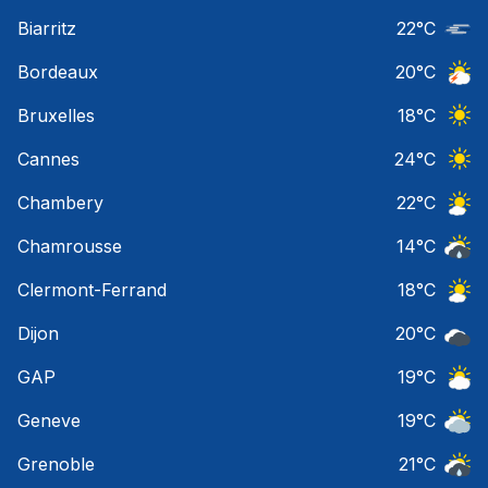
Ciel 
Biarritz
22
°C
Nuage
Bordeaux
20
°C
Orage
Bruxelles
18
°C
Ciel 
Cannes
24
°C
Ciel 
Chambery
22
°C
Ciel 
Chamrousse
14
°C
Risqu
Clermont-Ferrand
18
°C
Ciel 
Dijon
20
°C
Ciel 
GAP
19
°C
Ciel 
Geneve
19
°C
Ciel 
Grenoble
21
°C