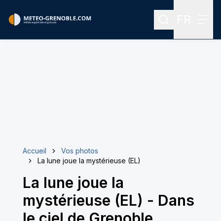
FR
Rechercher
Menu
Menu des
Accueil
Vos photos
La lune joue la mystérieuse (EL)
La lune joue la
mystérieuse (EL)
-
Dans
le ciel de Grenoble