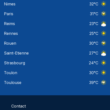
Nimes
32
°C
Ciel 
Paris
31
°C
Ciel 
Reims
23
°C
Ciel 
Rennes
25
°C
Ciel 
Rouen
30
°C
Ciel 
Saint-Etienne
27
°C
Ciel 
Strasbourg
24
°C
Ciel 
Toulon
30
°C
Ciel 
Toulouse
39
°C
Ciel 
Contact