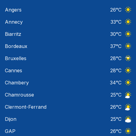
Angers
26
°C
Ciel 
Annecy
33
°C
Ciel 
Biarritz
30
°C
Ciel 
Bordeaux
37
°C
Ciel 
Bruxelles
28
°C
Ciel 
Cannes
28
°C
Ciel 
Chambery
34
°C
Ciel 
Chamrousse
25
°C
Ciel 
Clermont-Ferrand
26
°C
Ciel 
Dijon
25
°C
Ciel 
GAP
26
°C