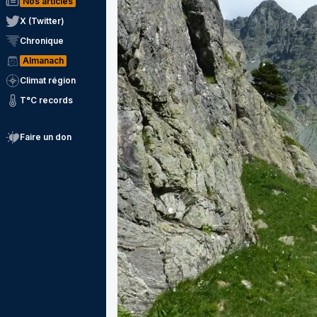
Nos articles
X (Twitter)
Chronique
Almanach
Climat région
T°C records
Faire un don