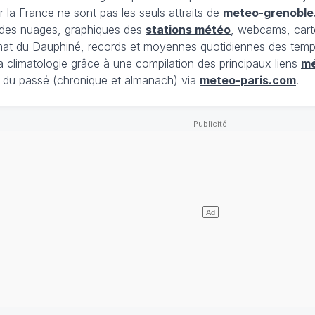
 la France ne sont pas les seuls attraits de
meteo-grenoble
t des nuages, graphiques des
stations météo
, webcams, cart
limat du Dauphiné, records et moyennes quotidiennes des tempé
la climatologie grâce à une compilation des principaux liens
m
du passé (chronique et almanach) via
meteo-paris.com
.