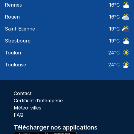
Rennes
16
°C
Ciel 
Rouen
16
°C
Ciel 
Saint-Etienne
19
°C
Ciel 
Strasbourg
19
°C
Ciel 
Toulon
24
°C
Ciel 
Toulouse
24
°C
Ciel 
Contact
Certificat d’intempérie
Météo-villes
FAQ
Télécharger nos applications