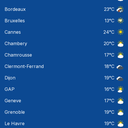
Ciel 
Bordeaux
23
°C
Temps
Bruxelles
13
°C
Ciel 
Cannes
24
°C
Ciel 
Chambery
20
°C
Ciel 
Chamrousse
17
°C
Ciel 
Clermont-Ferrand
18
°C
Ciel 
Dijon
19
°C
Ciel 
GAP
16
°C
Ciel 
Geneve
17
°C
Ciel 
Grenoble
19
°C
Ciel 
Le Havre
19
°C