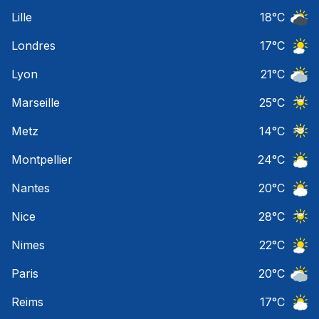
Ciel 
Lille
18
°C
Ciel 
Londres
17
°C
Ciel 
Lyon
21
°C
Ciel 
Marseille
25
°C
Ciel 
Metz
14
°C
Ciel 
Montpellier
24
°C
Ciel 
Nantes
20
°C
Ciel 
Nice
28
°C
Ciel 
Nimes
22
°C
Ciel 
Paris
20
°C
Ciel 
Reims
17
°C
Ciel 