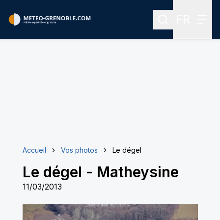
FR
Rechercher
Menu
Menu des
Accueil
Vos photos
Le dégel
Le dégel
-
Matheysine
11/03/2013