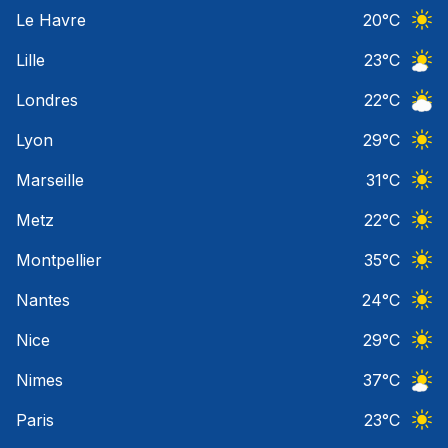
Ciel 
Le Havre
20
°C
Ciel 
Lille
23
°C
Ciel 
Londres
22
°C
Ciel 
Lyon
29
°C
Ciel 
Marseille
31
°C
Ciel 
Metz
22
°C
Ciel 
Montpellier
35
°C
Ciel 
Nantes
24
°C
Ciel 
Nice
29
°C
Ciel 
Nimes
37
°C
Ciel 
Paris
23
°C
Ciel 