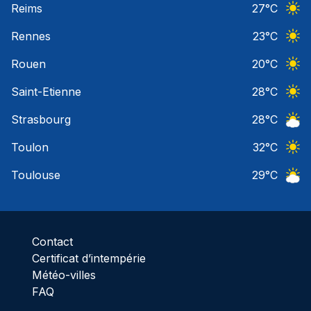
Reims
27
°C
Ciel 
Rennes
23
°C
Ciel 
Rouen
20
°C
Ciel 
Saint-Etienne
28
°C
Ciel 
Strasbourg
28
°C
Ciel 
Toulon
32
°C
Ciel 
Toulouse
29
°C
Ciel 
Contact
Certificat d’intempérie
Météo-villes
FAQ