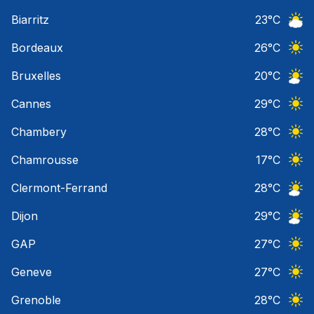
Ciel 
Biarritz
23
°C
Ciel 
Bordeaux
26
°C
Ciel 
Bruxelles
20
°C
Ciel 
Cannes
29
°C
Ciel 
Chambery
28
°C
Ciel 
Chamrousse
17
°C
Ciel 
Clermont-Ferrand
28
°C
Ciel 
Dijon
29
°C
Ciel 
GAP
27
°C
Ciel 
Geneve
27
°C
Ciel 
Grenoble
28
°C