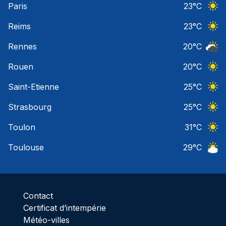
Paris
23
°C
Ciel 
Reims
23
°C
Ciel 
Rennes
20
°C
Ciel 
Rouen
20
°C
Ciel 
Saint-Etienne
25
°C
Ciel 
Strasbourg
25
°C
Ciel 
Toulon
31
°C
Ciel 
Toulouse
29
°C
Ciel 
Contact
Certificat d’intempérie
Météo-villes