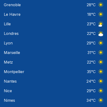
Ciel 
Grenoble
28
°C
Ciel 
Le Havre
18
°C
Ciel 
Lille
23
°C
Ciel 
Londres
22
°C
Ciel 
Lyon
29
°C
Ciel 
Marseille
31
°C
Ciel 
Metz
22
°C
Ciel 
Montpellier
35
°C
Ciel 
Nantes
24
°C
Ciel 
Nice
29
°C
Ciel 
Nimes
34
°C
Ciel 