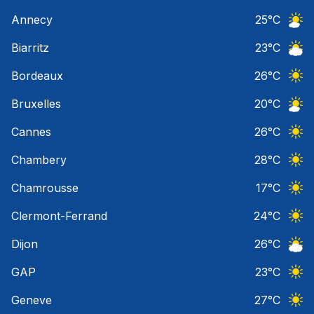
Ciel 
Annecy
25
°C
Ciel 
Biarritz
23
°C
Ciel 
Bordeaux
26
°C
Ciel 
Bruxelles
20
°C
Ciel 
Cannes
26
°C
Ciel 
Chambery
28
°C
Ciel 
Chamrousse
17
°C
Ciel 
Clermont-Ferrand
24
°C
Ciel 
Dijon
26
°C
Ciel 
GAP
23
°C
Ciel 
Geneve
27
°C