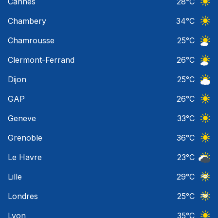
Cannes
28
°C
Ciel 
Chambery
34
°C
Ciel 
Chamrousse
25
°C
Ciel 
Clermont-Ferrand
26
°C
Ciel 
Dijon
25
°C
Ciel 
GAP
26
°C
Ciel 
Geneve
33
°C
Ciel 
Grenoble
36
°C
Ciel 
Le Havre
23
°C
Ciel 
Lille
29
°C
Ciel 
Londres
25
°C
Ciel 
Lyon
35
°C