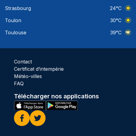
Ciel 
Strasbourg
24
°C
Ciel 
Toulon
30
°C
Ciel 
Toulouse
39
°C
Ciel 
Contact
Certificat d’intempérie
Météo-villes
FAQ
Télécharger nos applications
Facebook
Twitter