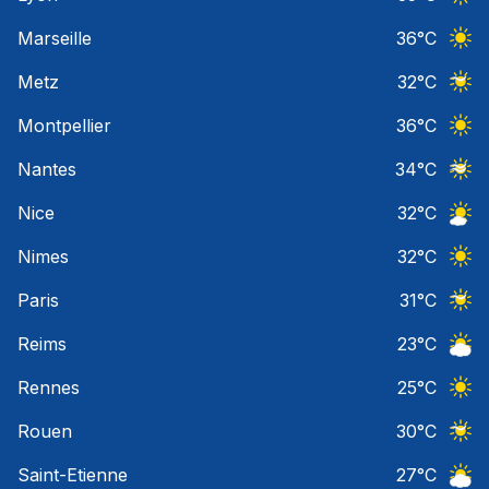
Ciel 
Marseille
36
°C
Ciel 
Metz
32
°C
Ciel 
Montpellier
36
°C
Ciel 
Nantes
34
°C
Ciel 
Nice
32
°C
Ciel 
Nimes
32
°C
Ciel 
Paris
31
°C
Ciel 
Reims
23
°C
Ciel 
Rennes
25
°C
Ciel 
Rouen
30
°C
Ciel 
Saint-Etienne
27
°C