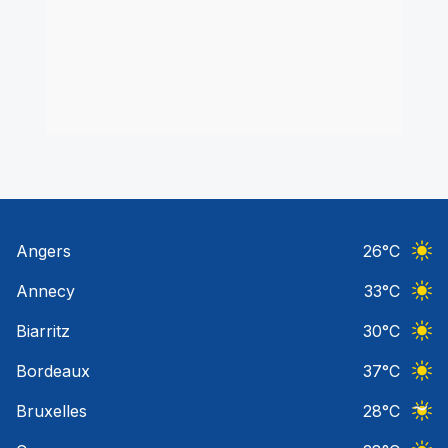
Angers
26
°C
Ciel 
Annecy
33
°C
Ciel 
Biarritz
30
°C
Ciel 
Bordeaux
37
°C
Ciel 
Bruxelles
28
°C
Ciel 