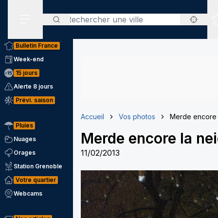
Rechercher
Menu secondaire
Bulletin France
Week-end
15 jours
Alerte 8 jours
Prévi. saison
Accueil
Vos photos
Merde encore 
Pluies
Merde encore la ne
Nuages
11/02/2013
Orages
Station Grenoble
Votre quartier
Webcams