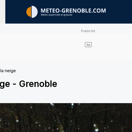
Sites expertisés
la neige
ige
-
Grenoble