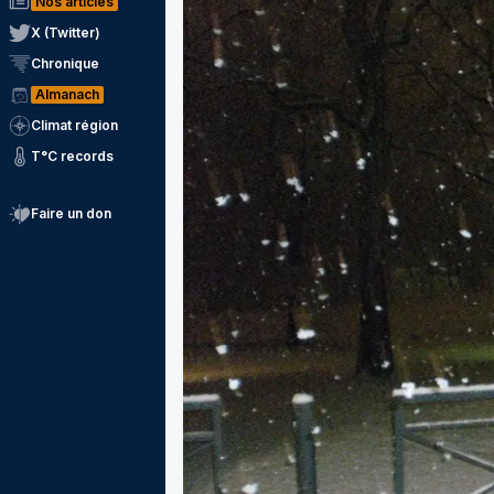
Nos articles
X (Twitter)
Chronique
Almanach
Climat région
T°C records
Faire un don