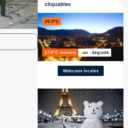
cliquables
26.3°C
27.9°C ressenti
air : dégradé
Webcams locales