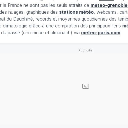
 la France ne sont pas les seuls attraits de
meteo-grenoble
t des nuages, graphiques des
stations météo
, webcams, cart
limat du Dauphiné, records et moyennes quotidiennes des tempé
la climatologie grâce à une compilation des principaux liens
m
du passé (chronique et almanach) via
meteo-paris.com
.