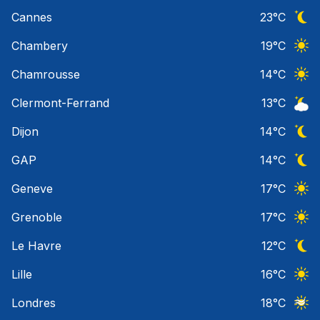
Ciel 
Cannes
23
°C
Ciel 
Chambery
19
°C
Ciel 
Chamrousse
14
°C
Ciel 
Clermont-Ferrand
13
°C
Ciel 
Dijon
14
°C
Ciel 
GAP
14
°C
Ciel 
Geneve
17
°C
Ciel 
Grenoble
17
°C
Ciel 
Le Havre
12
°C
Ciel 
Lille
16
°C
Ciel 
Londres
18
°C
Ciel 