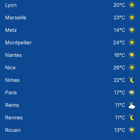
Lyon
20
°C
Ciel 
Marseille
23
°C
Ciel 
Metz
14
°C
Ciel 
Montpellier
24
°C
Ciel 
Nantes
16
°C
Ciel 
Nice
26
°C
Ciel 
Nimes
22
°C
Ciel 
Paris
17
°C
Ciel 
Reims
11
°C
Ciel 
Rennes
11
°C
Ciel 
Rouen
13
°C
Ciel 