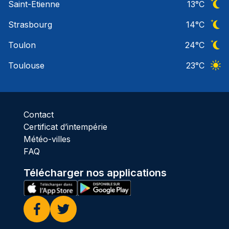
Saint-Etienne
13
°C
Ciel 
Strasbourg
14
°C
Ciel 
Toulon
24
°C
Ciel 
Toulouse
23
°C
Ciel 
Contact
Certificat d’intempérie
Météo-villes
FAQ
Télécharger nos applications
Facebook
Twitter