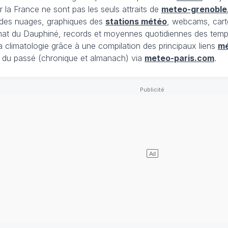
 la France ne sont pas les seuls attraits de
meteo-grenoble
t des nuages, graphiques des
stations météo
, webcams, cart
limat du Dauphiné, records et moyennes quotidiennes des tempé
la climatologie grâce à une compilation des principaux liens
m
du passé (chronique et almanach) via
meteo-paris.com
.