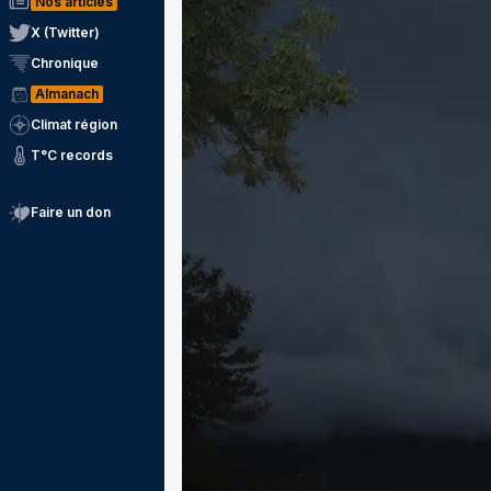
Nos articles
X (Twitter)
Chronique
Almanach
Climat région
T°C records
Faire un don