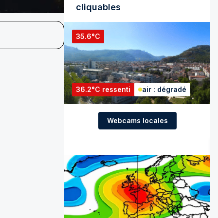
cliquables
35.6°C
36.2°C ressenti
air : dégradé
Webcams locales