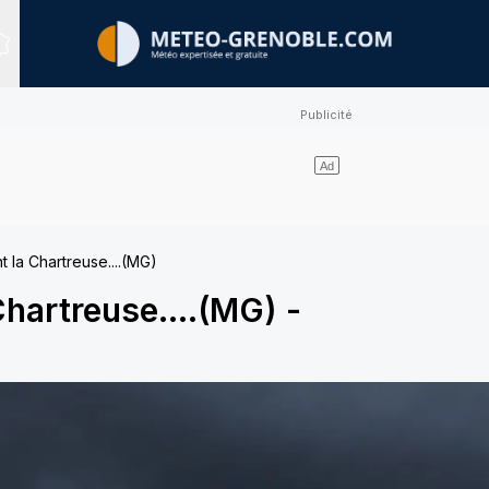
Sites expertisés
 la Chartreuse....(MG)
Chartreuse....(MG)
-