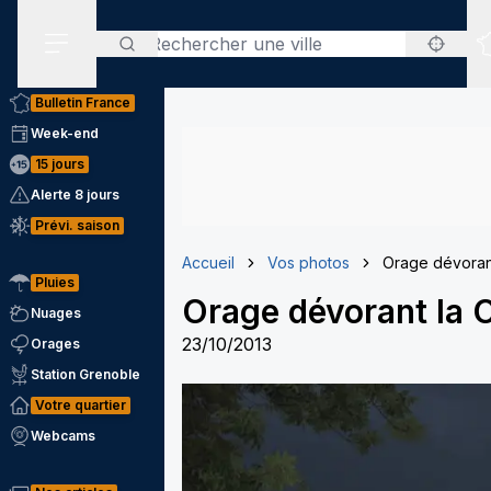
Rechercher
Menu secondaire
Bulletin France
Week-end
15 jours
Alerte 8 jours
Prévi. saison
Accueil
Vos photos
Orage dévorant
Pluies
Orage dévorant la 
Nuages
23/10/2013
Orages
Station Grenoble
Votre quartier
Webcams