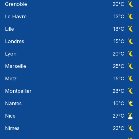
Grenoble
20
°C
Ciel 
Le Havre
13
°C
Ciel 
Lille
18
°C
Ciel 
Londres
15
°C
Ciel 
Lyon
20
°C
Ciel 
Marseille
25
°C
Ciel 
Metz
15
°C
Ciel 
Montpellier
28
°C
Ciel 
Nantes
16
°C
Ciel 
Nice
27
°C
Ciel 
Nimes
23
°C
Ciel 