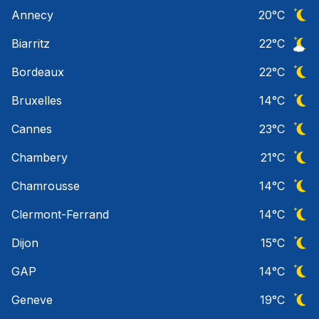
Ciel 
Annecy
20
°C
Ciel 
Biarritz
22
°C
Ciel 
Bordeaux
22
°C
Ciel 
Bruxelles
14
°C
Ciel 
Cannes
23
°C
Ciel 
Chambery
21
°C
Ciel 
Chamrousse
14
°C
Ciel 
Clermont-Ferrand
14
°C
Ciel 
Dijon
15
°C
Ciel 
GAP
14
°C
Ciel 
Geneve
19
°C
Ciel 