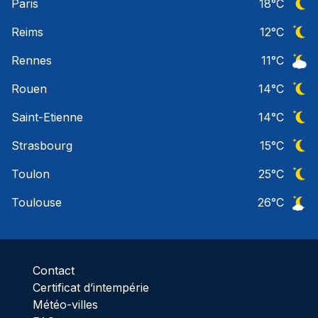
Paris
18
°C
Ciel 
Reims
12
°C
Ciel 
Rennes
11
°C
Ciel 
Rouen
14
°C
Ciel 
Saint-Etienne
14
°C
Ciel 
Strasbourg
15
°C
Ciel 
Toulon
25
°C
Ciel 
Toulouse
26
°C
Ciel 
Contact
Certificat d’intempérie
Météo-villes