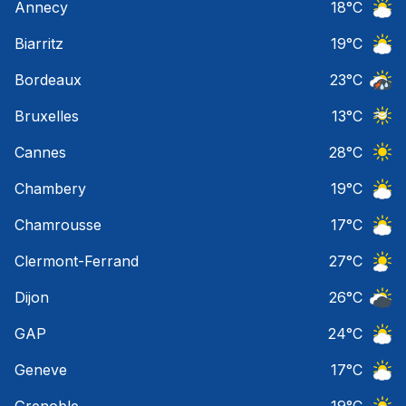
Annecy
18
°C
Ciel 
Biarritz
19
°C
Ciel 
Bordeaux
23
°C
Temps
Bruxelles
13
°C
Ciel 
Cannes
28
°C
Ciel 
Chambery
19
°C
Ciel 
Chamrousse
17
°C
Ciel 
Clermont-Ferrand
27
°C
Ciel 
Dijon
26
°C
Ciel 
GAP
24
°C
Ciel 
Geneve
17
°C
Ciel 
Grenoble
19
°C