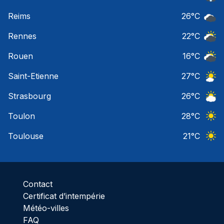
Risqu
Reims
26
°C
Ciel 
Rennes
22
°C
Ciel 
Rouen
16
°C
Ciel 
Saint-Etienne
27
°C
Ciel 
Strasbourg
26
°C
Ciel 
Toulon
28
°C
Ciel 
Toulouse
21
°C
Ciel 
Contact
Certificat d’intempérie
Météo-villes
FAQ