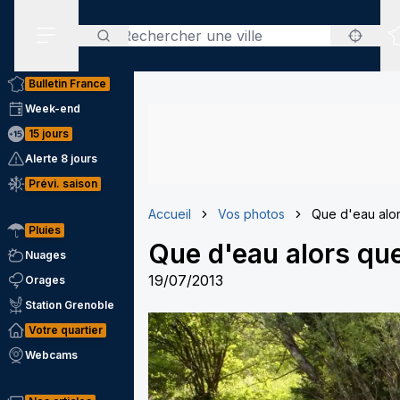
Rechercher
Menu secondaire
Bulletin France
Week-end
15 jours
Alerte 8 jours
Prévi. saison
Accueil
Vos photos
Que d'eau alor
Pluies
Que d'eau alors que
Nuages
19/07/2013
Orages
Station Grenoble
Votre quartier
Webcams