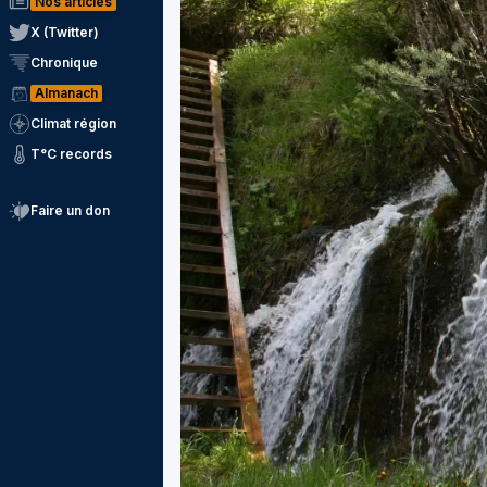
Nos articles
X (Twitter)
Chronique
Almanach
Climat région
T°C records
Faire un don