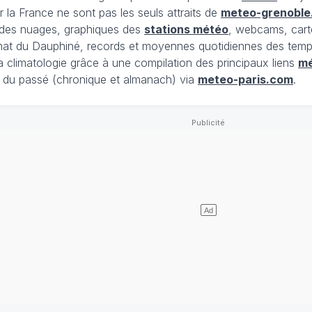
 la France ne sont pas les seuls attraits de
meteo-grenoble
t des nuages, graphiques des
stations météo
, webcams, cart
limat du Dauphiné, records et moyennes quotidiennes des tempé
la climatologie grâce à une compilation des principaux liens
m
du passé (chronique et almanach) via
meteo-paris.com
.