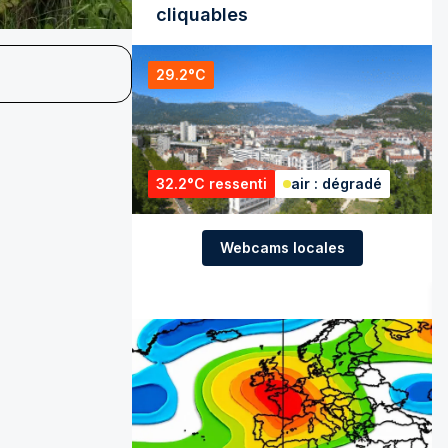
cliquables
29.2°C
32.2°C ressenti
air : dégradé
Webcams locales