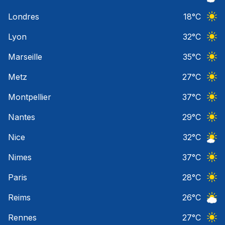
Ciel 
Londres
18
°C
Ciel 
Lyon
32
°C
Ciel 
Marseille
35
°C
Ciel 
Metz
27
°C
Ciel 
Montpellier
37
°C
Ciel 
Nantes
29
°C
Ciel 
Nice
32
°C
Ciel 
Nimes
37
°C
Ciel 
Paris
28
°C
Ciel 
Reims
26
°C
Ciel 
Rennes
27
°C