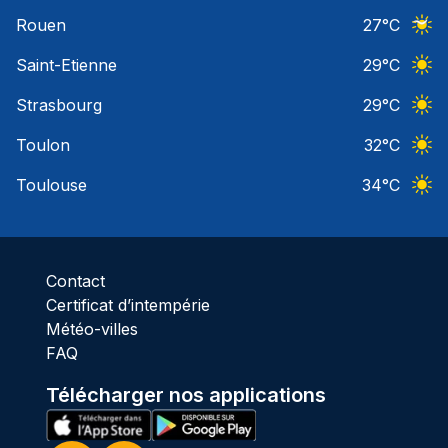
Ciel 
Rouen
27
°C
Ciel 
Saint-Etienne
29
°C
Ciel 
Strasbourg
29
°C
Ciel 
Toulon
32
°C
Ciel 
Toulouse
34
°C
Ciel 
Contact
Certificat d’intempérie
Météo-villes
FAQ
Télécharger nos applications