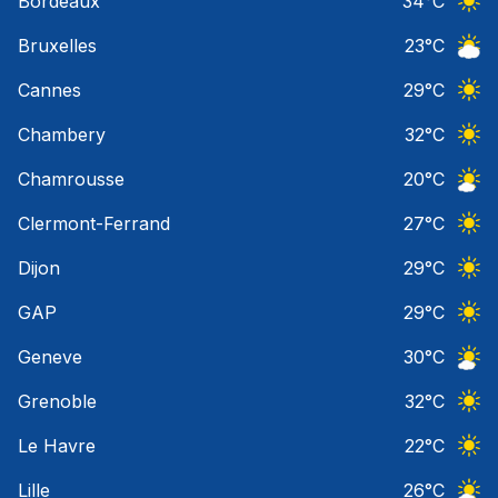
Bordeaux
34
°C
Ciel 
Bruxelles
23
°C
Ciel 
Cannes
29
°C
Ciel 
Chambery
32
°C
Ciel 
Chamrousse
20
°C
Ciel 
Clermont-Ferrand
27
°C
Ciel 
Dijon
29
°C
Ciel 
GAP
29
°C
Ciel 
Geneve
30
°C
Ciel 
Grenoble
32
°C
Ciel 
Le Havre
22
°C
Ciel 
Lille
26
°C