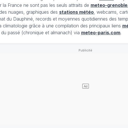
 la France ne sont pas les seuls attraits de
meteo-grenoble
t des nuages, graphiques des
stations météo
, webcams, cart
limat du Dauphiné, records et moyennes quotidiennes des tempé
la climatologie grâce à une compilation des principaux liens
m
du passé (chronique et almanach) via
meteo-paris.com
.