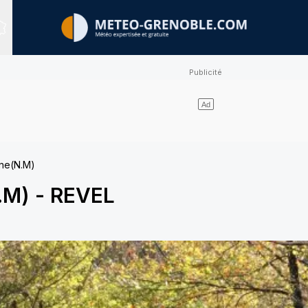
Sites expertisés
ne(N.M)
.M)
-
REVEL