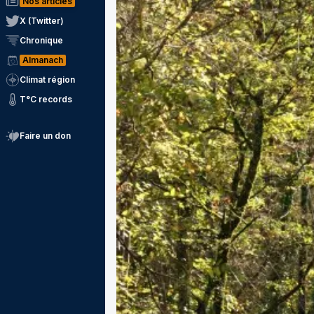
Nos articles
X (Twitter)
Chronique
Almanach
Climat région
T°C records
Faire un don