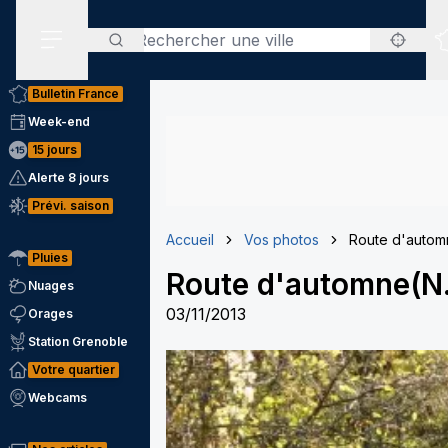
Rechercher
Menu secondaire
Bulletin France
Week-end
15 jours
Alerte 8 jours
Prévi. saison
Accueil
Vos photos
Route d'autom
Pluies
Route d'automne(N
Nuages
03/11/2013
Orages
Station Grenoble
Votre quartier
Webcams