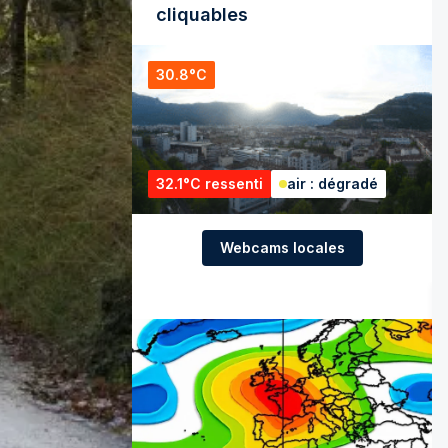
cliquables
30.8°C
32.1°C ressenti
air : dégradé
Webcams locales