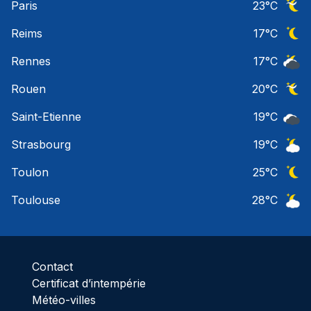
Paris
23
°C
Ciel 
Reims
17
°C
Ciel 
Rennes
17
°C
Ciel 
Rouen
20
°C
Ciel 
Saint-Etienne
19
°C
Ciel 
Strasbourg
19
°C
Ciel 
Toulon
25
°C
Ciel 
Toulouse
28
°C
Ciel 
Contact
Certificat d’intempérie
Météo-villes