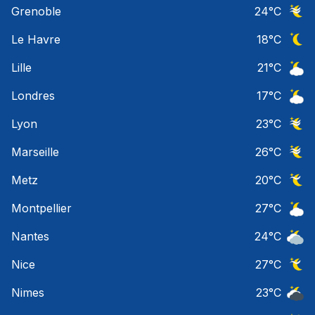
Grenoble
24
°C
Ciel 
Le Havre
18
°C
Ciel 
Lille
21
°C
Ciel 
Londres
17
°C
Ciel 
Lyon
23
°C
Ciel 
Marseille
26
°C
Ciel 
Metz
20
°C
Ciel 
Montpellier
27
°C
Ciel 
Nantes
24
°C
Ciel 
Nice
27
°C
Ciel 
Nimes
23
°C
Ciel 