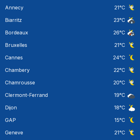
Ciel 
Annecy
21
°C
Ciel 
Biarritz
23
°C
Risqu
Bordeaux
26
°C
Temps
Bruxelles
21
°C
Ciel 
Cannes
24
°C
Ciel 
Chambery
22
°C
Ciel 
Chamrousse
20
°C
Ciel 
Clermont-Ferrand
19
°C
Ciel 
Dijon
18
°C
Ciel 
GAP
15
°C
Ciel 
Geneve
21
°C
Ciel 